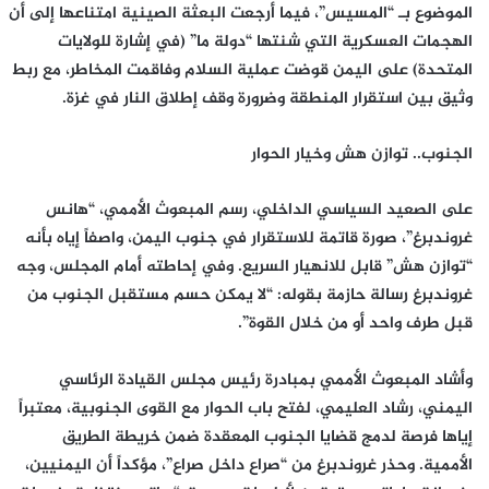
الموضوع بـ “المسيس”، فيما أرجعت البعثة الصينية امتناعها إلى أن
الهجمات العسكرية التي شنتها “دولة ما” (في إشارة للولايات
المتحدة) على اليمن قوضت عملية السلام وفاقمت المخاطر، مع ربط
وثيق بين استقرار المنطقة وضرورة وقف إطلاق النار في غزة.
الجنوب.. توازن هش وخيار الحوار
على الصعيد السياسي الداخلي، رسم المبعوث الأممي، “هانس
غروندبرغ”، صورة قاتمة للاستقرار في جنوب اليمن، واصفاً إياه بأنه
“توازن هش” قابل للانهيار السريع. وفي إحاطته أمام المجلس، وجه
غروندبرغ رسالة حازمة بقوله: “لا يمكن حسم مستقبل الجنوب من
قبل طرف واحد أو من خلال القوة”.
وأشاد المبعوث الأممي بمبادرة رئيس مجلس القيادة الرئاسي
اليمني، رشاد العليمي، لفتح باب الحوار مع القوى الجنوبية، معتبراً
إياها فرصة لدمج قضايا الجنوب المعقدة ضمن خريطة الطريق
الأممية. وحذر غروندبرغ من “صراع داخل صراع”، مؤكداً أن اليمنيين،