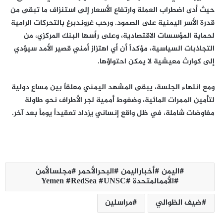
حيث أدى اضطراب العملة وارتفاع الأسعار إلى استنزاف ما تبقى من
قدرة الأسر اليمنية على الصمود. ورحب غروندبرغ بالتحركات الرامية
لحماية المؤسسات الاقتصادية، وعلى رأسها البنك المركزي، من
التجاذبات السياسية، مؤكداً أن أي اهتزاز أمني قصير الأمد سيؤدي
إلى كوارث معيشية لا يمكن احتواؤها.
ومع انتهاء الجلسة، يبقى المشهد اليمني معلقاً بين مساعٍ دولية
لتأمين الممرات المائية، وضغوط أممية لجر الأطراف نحو طاولة
مفاوضات شاملة، في ظل واقع إنساني يزداد تعقيداً يوماً بعد آخر.
اليمن #أخباراليمن #البحرالأحمر #مجلسالأمن
#الأممالمتحدة #Yemen #RedSea #UNSC
ضيف الظوالي
مراسلين