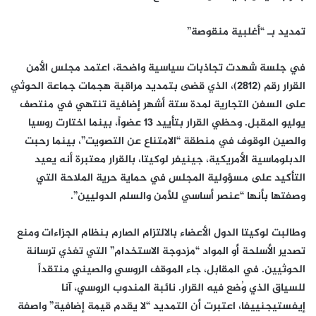
تمديد بـ “أغلبية منقوصة”
في جلسة شهدت تجاذبات سياسية واضحة، اعتمد مجلس الأمن
القرار رقم (2812)، الذي قضى بتمديد مراقبة هجمات جماعة الحوثي
على السفن التجارية لمدة ستة أشهر إضافية تنتهي في منتصف
يوليو المقبل. وحظي القرار بتأييد 13 عضواً، بينما اختارت روسيا
والصين الوقوف في منطقة “الامتناع عن التصويت”، بينما رحبت
الدبلوماسية الأمريكية، جينيفر لوكيتا، بالقرار معتبرة أنه يعيد
التأكيد على مسؤولية المجلس في حماية حرية الملاحة التي
وصفتها بأنها “عنصر أساسي للأمن والسلم الدوليين”.
وطالبت لوكيتا الدول الأعضاء بالالتزام الصارم بنظام الجزاءات ومنع
تصدير الأسلحة أو المواد “مزدوجة الاستخدام” التي تغذي ترسانة
الحوثيين. في المقابل، جاء الموقف الروسي والصيني منتقداً
للسياق الذي وُضع فيه القرار. نائبة المندوب الروسي، آنا
إيفستيجنييفا، اعتبرت أن التمديد “لا يقدم قيمة إضافية” واصفة