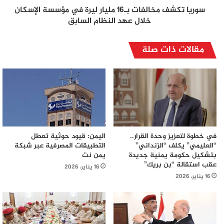
سوريا تكشف مخالفات بـ16 مليار ليرة في مؤسسة الإسكان
خلال عهد النظام السابق
مقالات ذات صلة
في خطوة لتعزيز وحدة القرار..
اليمن: قيود حوثية تعطل
“العليمي” يكلف “الزنداني”
التطبيقات المصرفية عبر شبكة
بتشكيل حكومة يمنية جديدة
يمن نت
عقب استقالة “بن بريك”
16 يناير، 2026
16 يناير، 2026