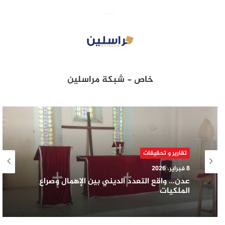
خاص - شبكة مراسلين
تقارير و تحقيقات
8 فبراير، 2026
عدن… واقع التعدد الديني بين الإهمال وصراع
الملكيات