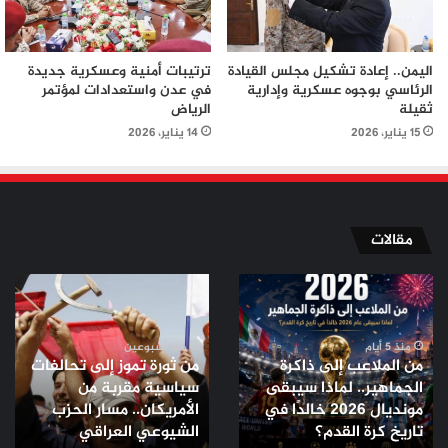
اليمن.. إعادة تشكيل مجلس القيادة
ترتيبات أمنية وعسكرية جديدة
الرئاسي بوجوه عسكرية وإدارية
في عدن واستعدادات لمؤتمر
ثقيلة
الرياض
15 يناير، 2026
14 يناير، 2026
مقالات
من
من
الملاعب
ثورة
إلى
تموز
ذاكرة
إلى
منذ 5 أيام
منذ أسبوعين
من الملاعب إلى ذاكرة
من ثورة تموز إلى تحالفات
الجماهير..
تحالفات
الجماهير.. لماذا سيبقى
سياسية مقربة من
لماذا
سياسية
مونديال 2026 خالدًا في
الأمريكان.. مسار الحزب
سيبقى
مقربة
مونديال
تاريخ كرة القدم؟
من
الشيوعي العراقي