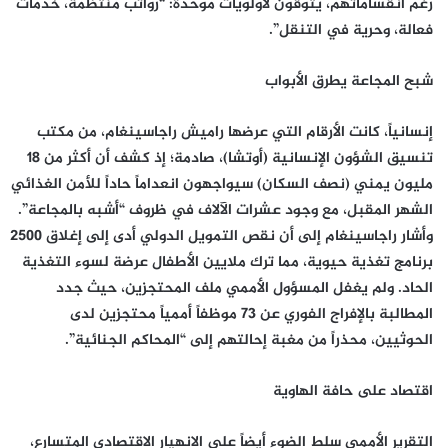
رغم انقساماتهم، يتوقون لأولويات موحدة: “رواتب منتظمة، خدمات
فعالة، وحرية في التنقل”.
شبح المجاعة يطرق الأبواب
إنسانياً، كانت الأرقام التي عرضها راميش راجاسينغام، من مكتب
تنسيق الشؤون الإنسانية (أوتشا)، صادمة؛ إذ كشف أن أكثر من 18
مليون يمني (نصف السكان) سيواجهون انعداماً حاداً للأمن الغذائي
الشهر المقبل، مع وجود عشرات الآلاف في ظروف “أشبه بالمجاعة”.
وأشار راجاسينغام إلى أن نقص التمويل الدولي أدى إلى إغلاق 2500
برنامج تغذية حيوية، مما ترك ملايين الأطفال عرضة لسوء التغذية
الحاد. ولم يغفل المسؤول الأممي ملف المحتجزين، حيث جدد
المطالبة بالإفراج الفوري عن 73 موظفاً أممياً محتجزين لدى
الحوثيين، محذراً من مغبة إحالتهم إلى “المحاكم الجنائية”.
اقتصاد على حافة الهاوية
التقرير الأممي سلط الضوء أيضاً على الانهيار الاقتصادي المتسارع،