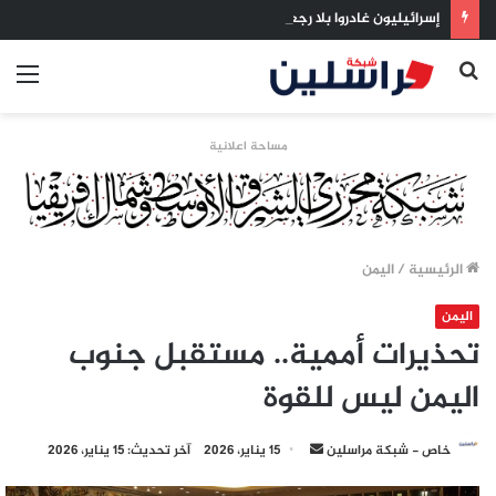
إسرائيليون غادروا بلا رجعة: اخترنا الهجرة لنعيش بلا خوف
بحث
الق
عن
مساحة اعلانية
الرئيسية
/
اليمن
اليمن
تحذيرات أممية.. مستقبل جنوب
اليمن ليس للقوة
أرسل
خاص - شبكة مراسلين
15 يناير، 2026
آخر تحديث: 15 يناير، 2026
بريدا