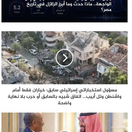
الواجهة.. ماذا حدث وما أبرز الزلازل في تاريخ
مصر؟
مسؤول استخباراتي إسرائيلي سابق: خياران فقط أمام
واشنطن وتل أبيب… اتفاق شبيه بالسابق أو حرب بلا نهاية
واضحة