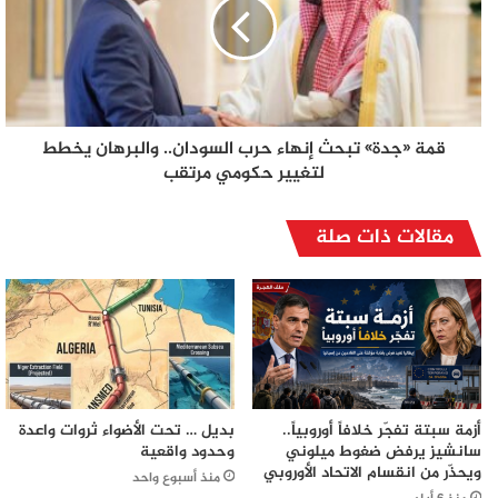
قمة «جدة» تبحث إنهاء حرب السودان.. والبرهان يخطط
لتغيير حكومي مرتقب
مقالات ذات صلة
أزمة سبتة تفجّر خلافاً أوروبياً..
بديل … تحت الأضواء ثروات واعدة
سانشيز يرفض ضغوط ميلوني
وحدود واقعية
ويحذّر من انقسام الاتحاد الأوروبي
منذ أسبوع واحد