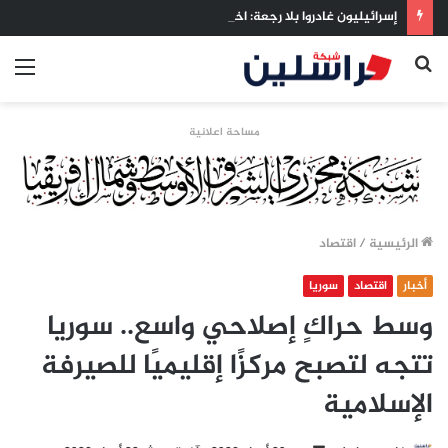
إسرائيليون غادروا بلا رجعة: اخترنا الهجرة لنعيش بلا خوف
بحث
الق
عن
مساحة اعلانية
الرئيسية
/
اقتصاد
أخبار
اقتصاد
سوريا
وسط حراكٍ إصلاحي واسع.. سوريا
تتجه لتصبح مركزًا إقليميًا للصيرفة
الإسلامية