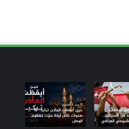
حين
أيقظت
المآذن
تركيا..
منذ 3 أسابيع
10
إلى تحالفات
حين أيقظت المآذن تركيا.. 10
سنوات
من الأمريكان..
سنوات على ليلة عززت مفهوم
لشيوعي العراقي
على
الوطن
ليلة