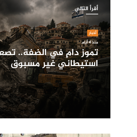
أقرأ التالي
أخبار
منذ 4 أيام
تموز دامٍ في الضفة.. تصع
استيطاني غير مسبوق