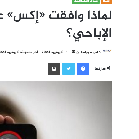
أخبار
علوم وتكنولجيا
لماذا وافقت «إكس» ع
الإباحي؟
أرسل
خاص - مراسلين
8 يونيو، 2024
آخر تحديث: 8 يونيو، 2024
بريدا
فيسبوك
تويتر
طباعة
إلكترونيا
شاركها