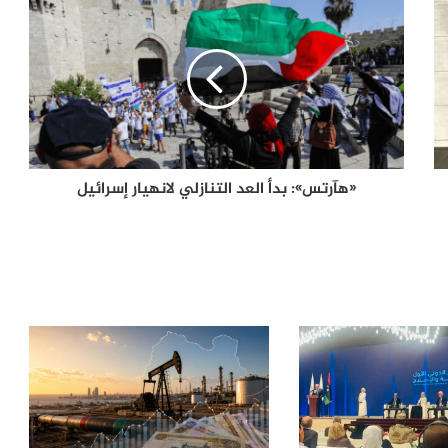
ترامب يعلّق ضرباته ضد إيران.. اتفاق
مرتقب لإنهاء الحرب أم هدنة أخرى قابلة
للانهيار؟
من صفقة الحقوق إلى أزمة قيادة.. هل
اقتربت نهاية إنفانتينو في «فيفا»؟
«هآرتس»: بدأ العد التنازلي لانهيار إسرائيل
الإله في الحرب .. كيف وظّفت أميركا وإيران
الدين في الصراع بينهما؟
الصحافة الأجنبية اليوم: تصعيد أميركي
مرتقب ضد إيران وأزمات غزة وسبتة
وأوكرانيا تتصدر المشهد
لماذا يفكر الشباب العربي في الهجرة؟
أرقام تكشف الدول الأكثر رغبة
وسيناريوهات الملف حتى 2030