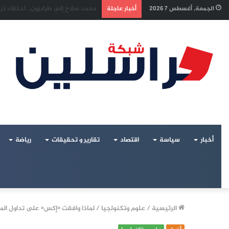
إسرائيل تراقب «اتفاق مكة» بقلق..
الجمعة, أغسطس 7 2026
أخبار عاجلة
أخبار
سياسة
اقتصاد
تقارير و تحقيقات
رياضة
الرئيسية
/
علوم وتكنولجيا
/
لماذا وافقت «إكس» على تداول الم