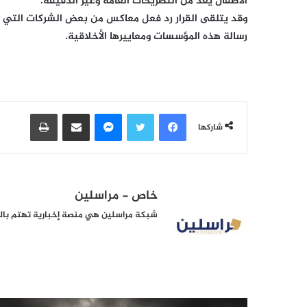
الأطفال يُعَد من التصريحات العامة وغير الدقيقة.
وقد يتلقى القرار رد فعل معاكس من بعض الشركات التي ق
رسالة هذه المؤسسات ومعاييرها الأخلاقية.
فيسبوك
تويتر
ماسنجر
مشاركة عبر البريد
طباعة
شاركها
خاص - مراسلين
شبكة مراسلين هي منصة إخبارية تهتم بالشأ