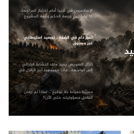
الإسلاميون في ليبيا أمام اختبار المراجعة:
15 عاماً بين فرصة الحكم وأزمة المشروع
تموز دامٍ في الضفة.. تصعيد استيطاني
غير مسبوق
يد
زلزال السويس يعيد ملف النشاط الزلزالي
إلى الواجهة.. ماذا حدث وما أبرز الزلازل في
تاريخ مصر؟
مسيّرة دمياط بلا توقيع .. لماذا لم يعلن
الفاعل مسؤوليته حتى الآن؟
شركات الذكاء الاصطناعي بين الطفرة
والفقاعة.. هل يعيد التاريخ نفسه؟