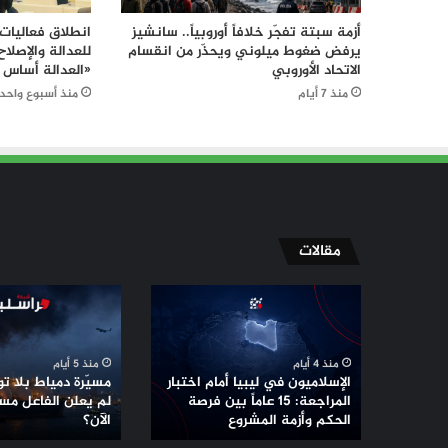
أزمة سبتة تفجّر خلافاً أوروبياً.. سانشيز
انطلاق فعاليات 
يرفض ضغوط ميلوني ويحذّر من انقسام
للعدالة والإصلا
الاتحاد الأوروبي
«العدالة أساس 
منذ 7 أيام
منذ أسبوع واحد
مقالات
الإسلاميون
مسيّرة
في
دمياط
ليبيا
بلا
أمام
توقيع
منذ 4 أيام
منذ 5 أيام
اختبار
..
الإسلاميون في ليبيا أمام اختبار
مسيّرة دمياط بلا توق
المراجعة:
لماذا
المراجعة: 15 عاماً بين فرصة
لم يعلن الفاعل مس
15
الحكم وأزمة المشروع
لم
الآن؟
عاماً
يعلن