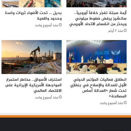
أزمة سبتة تفجّر خلافاً أوروبياً..
بديل … تحت الأضواء ثروات واعدة
سانشيز يرفض ضغوط ميلوني
وحدود واقعية
ويحذّر من انقسام الاتحاد الأوروبي
منذ أسبوع واحد
منذ 7 أيام
انطلاق فعاليات المؤتمر الدولي
استنزف الأسواق.. مخاطر استمرار
الأول للعدالة والإصلاح في بنغازي
المواجهة الأمريكية الإيرانية على
تحت شعار «العدالة أساس
الاقتصاد العالمي
المصالحة»
منذ أسبوع واحد
منذ أسبوع واحد