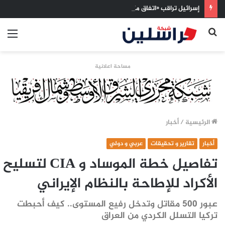
إسرائيل تراقب «اتفاق مكة» بقلق.. تحالف تركيا والسعودية وباكستان يفتح أسئلة جديدة حول ميزان القوى الإقليمي
بحث
الق
عن
مساحة اعلانية
الرئيسية
/
أخبار
أخبار
تقارير و تحقيقات
عربي و دولي
تفاصيل خطة الموساد و CIA لتسليح
الأكراد للإطاحة بالنظام الإيراني
عبور 500 مقاتل وتدخل رفيع المستوى.. كيف أحبطت
تركيا التسلل الكردي من العراق