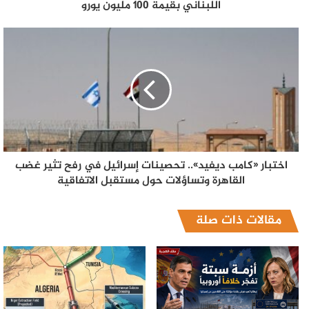
اللبناني بقيمة 100 مليون يورو
اختبار «كامب ديفيد».. تحصينات إسرائيل في رفح تثير غضب
القاهرة وتساؤلات حول مستقبل الاتفاقية
مقالات ذات صلة