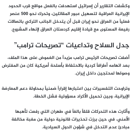
وكشفت التقارير أن إسرائيل استهدفت بالفعل مواقع قرب الحدود
الإيرانية العراقية لتسهيل عبور المقاتلين، وتحرك نحو 500 عنصر
فعلياً من العراق نحو إيران قبل أن يتدخل الجانب التركي باتصالات
رفيعة المستوى مع قيادة إقليم كردستان العراق لإنهاء المشروع.
جدل السلاح وتداعيات “تصريحات ترامب”
أضفت تصريحات الرئيس ترامب مزيداً من الغموض على هذا الملف،
بعد اتهامه أطرافاً كردية بالاحتفاظ بأسلحة أمريكية كان من المفترض
وصولها لمحتجين داخل إيران.
وتراوحت التفسيرات بين اعتبارها إقراراً ضمنياً بمحاولة دعم المعارضة
الإيرانية، وبين تحميل الأكراد مسؤولية فشل الخطة.
وأثارت هذه التحركات قلقاً بالغاً في طهران التي رفعت تأهبها
الأمني، في حين برزت تحذيرات قانونية دولية من مغبة مخالفة
مبادئ عدم التدخل في شؤون الدول السيادية.