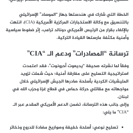
الخطة التي شارك في هندستها جهاز “الموساد” الإسرائيلي
بالتنسيق مع وكالة الاستخبارات المركزية الأمريكية (CIA)، انتهت
بالإلغاء بقرار من الرئيس الأمريكي دونالد ترامب، إثر ضغوط سياسية
وأمنية مكثفة مارستها القيادة التركية.
ترسانة “المصادرات” ودعم الـ “CIA”
وفقاً لما نشرته صحيفة “يديعوت أحرونوت”، فقد اعتمدت
استراتيجية التسليح على مفارقة أمنية؛ حيث شملت تزويد
المليشيات الكردية بأسلحة صادرها الجيش الإسرائيلي خلال
مواجهاته مع مقاتلي حركة حماس في قطاع غزة وحزب الله في
لبنان.
وإلى جانب هذه الترسانة، تضمن الدعم الأمريكي المقدم عبر الـ
“CIA” ما يلي:
تسليح نوعي:
أسلحة خفيفة وصواريخ مضادة للدروع وذخائر