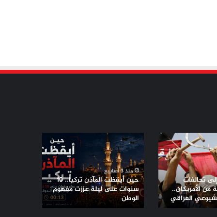
حين
أيقظت
المآذن
تركيا..
منذ 3 أسابيع
10
إلى تحالفات
حين أيقظت المآذن تركيا.. 10
سنوات
من الأمريكان..
سنوات على ليلة عززت مفهوم
لشيوعي العراقي
على
الوطن
ليلة