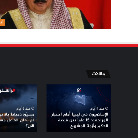
أخب
مقالات
الإسلاميون
مسيّرة
في
دمياط
ليبيا
بلا
أمام
توقيع
منذ 4 أيام
منذ 5 أيام
اختبار
..
الإسلاميون في ليبيا أمام اختبار
مسيّرة دمياط بلا توق
المراجعة:
لماذا
المراجعة: 15 عاماً بين فرصة
لم يعلن الفاعل مس
15
الحكم وأزمة المشروع
لم
الآن؟
عاماً
يعلن