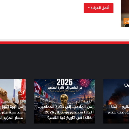
أكمل القراءة »
ار
من
من
الملاعب
ثورة
إلى
تموز
ذاكرة
إلى
منذ 7 أيام
منذ أسبوعين
الجماهير..
تحالفات
يع .. لماذا
من الملاعب إلى ذاكرة الجماهير..
من ثورة تموز 
لماذا
سياسية
ؤوليته حتى
لماذا سيبقى مونديال 2026
سياسية مقربة 
سيبقى
خالدًا في تاريخ كرة القدم؟
مقربة
مسار الحزب ا
مونديال
من