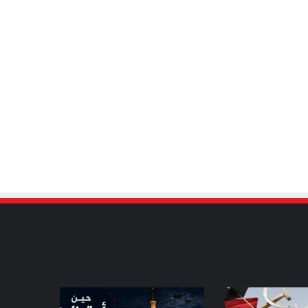
حين
أيقظت