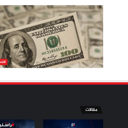
اقتص
مقالات
الإسلاميون
مسيّرة
في
دمياط