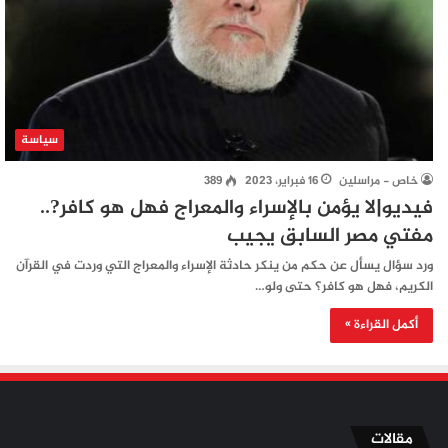
سياسة
خاص - مراسلين
16 فبراير، 2023
389
فيديو|لا يؤمن بالإسراء والمعراج فهل هو كافر?..
مفتي مصر السابق يجيب
ورد سؤال يسأل عن حكم من ينكر حادثة الإسراء والمعراج التي وردت في القرآن
الكريم، فهل هو كافر؟ حتى ولو…
أكمل القراءة »
مقالات