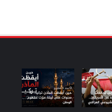
حين
أيقظت
المآذن
تركيا..
منذ 3 أسابيع
10
إلى تحالفات
حين أيقظت المآذن تركيا.. 10
سنوات
من الأمريكان..
سنوات على ليلة عززت مفهوم
لشيوعي العراقي
على
الوطن
ليلة