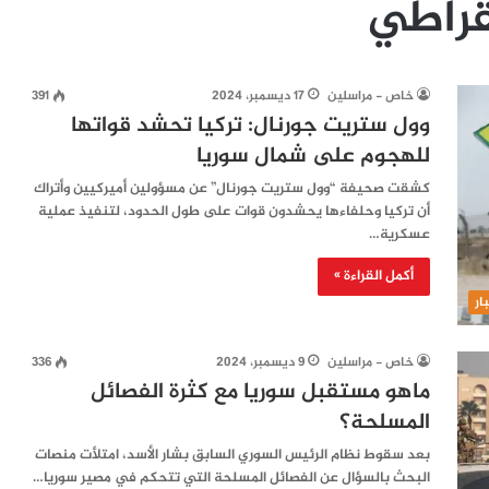
قراطي
خاص - مراسلين
17 ديسمبر، 2024
391
وول ستريت جورنال: تركيا تحشد قواتها
للهجوم على شمال سوريا
كشقت صحيفة “وول ستريت جورنال” عن مسؤولين أميركيين وأتراك
أن تركيا وحلفاءها يحشدون قوات على طول الحدود، لتنفيذ عملية
عسكرية…
أكمل القراءة »
ار
خاص - مراسلين
9 ديسمبر، 2024
336
ماهو مستقبل سوريا مع كثرة الفصائل
المسلحة؟
بعد سقوط نظام الرئيس السوري السابق بشار الأسد، امتلأت منصات
البحث بالسؤال عن الفصائل المسلحة التي تتحكم في مصير سوريا…