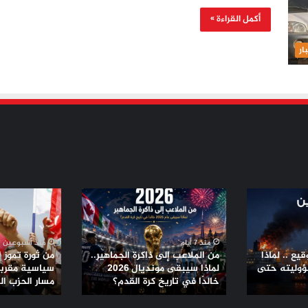
أكمل القراءة »
ار
من
من
الملاعب
ثورة
إلى
تموز
ذاكرة
إلى
منذ 7 أيام
منذ أسبوعين
الجماهير..
تحالفات
يع .. لماذا
من الملاعب إلى ذاكرة الجماهير..
من ثورة تموز 
لماذا
سياسية
ؤوليته حتى
لماذا سيبقى مونديال 2026
سياسية مقربة 
سيبقى
خالدًا في تاريخ كرة القدم؟
مقربة
مسار الحزب ا
مونديال
من