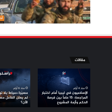
أخب
مقالات
الإسلاميون
مسيّرة
في
دمياط
ليبيا
بلا
أمام
توقيع
منذ 4 أيام
منذ 6 أيام
اختبار
..
الإسلاميون في ليبيا أمام اختبار
مسيّرة دمياط بلا توق
المراجعة:
لماذا
المراجعة: 15 عاماً بين فرصة
لم يعلن الفاعل مس
15
الحكم وأزمة المشروع
لم
الآن؟
عاماً
يعلن