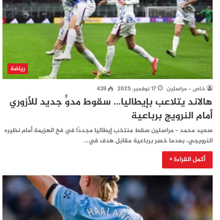
رياضة
خاص - مراسلين
17 نوفمبر، 2025
439
هالاند يتلاعب بإيطاليا… سقوط مدوٍّ جديد للأزوري
أمام النرويج برباعية
سعيد محمد – مراسلين سقط منتخب إيطاليا مجددًا في فخ الهزيمة أمام نظيره
النرويجي، بعدما خسر برباعية مقابل هدف في…
أكمل القراءة »