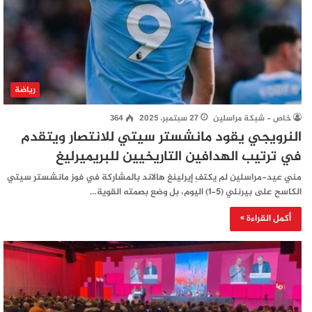
رياضة
خاص - شبكة مراسلين
27 سبتمبر، 2025
364
النرويجي يقود مانشستر سيتي للانتصار ويتقدم
في ترتيب الهدافين التاريخيين للبريميرليغ
مني عيد-مراسلين لم يكتفِ إيرلينغ هالاند بالمشاركة في فوز مانشستر سيتي
الكاسح على بيرنلي (5-1) اليوم، بل وضع بصمته القوية…
أكمل القراءة »