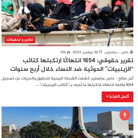
تقارير و تحقيقات
خاص - مراسلين
30 نوفمبر، 2025
415
تقرير حقوقي: 1654 انتهاكًا ارتكبتها كتائب
“الزينبيات” الحوثية ضد النساء خلال أربع سنوات
أمل صالح – خاص مراسلين كشفت الشبكة اليمنية للحقوق والحريات عن تسجيل
1654 واقعة انتهاك ارتكبتها ما تُعرف بـ”كتائب الزينبيات”،…
أكمل القراءة »