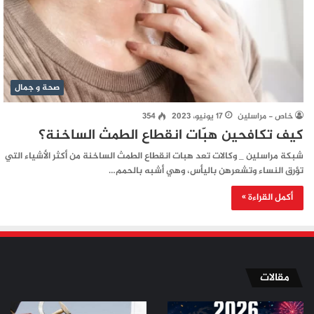
صحة و جمال
خاص - مراسلين
17 يونيو، 2023
354
كيف تكافحين هبّات انقطاع الطمث الساخنة؟
شبكة مراسلين _ وكالات تعد هبات انقطاع الطمث الساخنة من أكثر الأشياء التي
تؤرق النساء وتشعرهن باليأس، وهي أشبه بالحمم…
أكمل القراءة »
مقالات
من
من