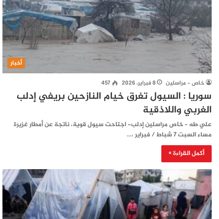
أخبار
خاص - مراسلين
8 فبراير، 2026
457
سوريا : السيول تغرق خيام النازحين بريفي إدلب
الغربي واللاذقية
علي طه – خاص مراسلين إدلب- اجتاحت سيول قوية، ناتجة عن أمطار غزيرة
مساء السبت 7 شباط / فبراير ،…
أكمل القراءة »