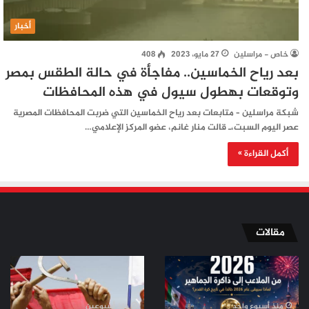
أخبار
خاص - مراسلين
27 مايو، 2023
408
بعد رياح الخماسين.. مفاجأة في حالة الطقس بمصر
وتوقعات بهطول سيول في هذه المحافظات
شبكة مراسلين – متابعات بعد رياح الخماسين التي ضربت المحافظات المصرية
عصر اليوم السبت،ـ قالت منار غانم، عضو المركز الإعلامي…
أكمل القراءة »
مقالات
من
من
الملاعب
ثورة
إلى
تموز
ذاكرة
إلى
منذ أسبوع واحد
منذ أسبوعين