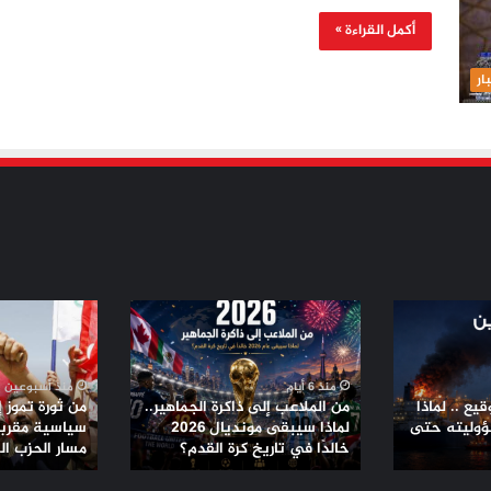
أكمل القراءة »
ار
من
من
الملاعب
ثورة
إلى
تموز
ذاكرة
إلى
منذ 6 أيام
منذ أسبوعين
الجماهير..
تحالفات
يع .. لماذا
من الملاعب إلى ذاكرة الجماهير..
من ثورة تموز 
لماذا
سياسية
ؤوليته حتى
لماذا سيبقى مونديال 2026
سياسية مقربة 
سيبقى
خالدًا في تاريخ كرة القدم؟
مقربة
مسار الحزب ا
مونديال
من