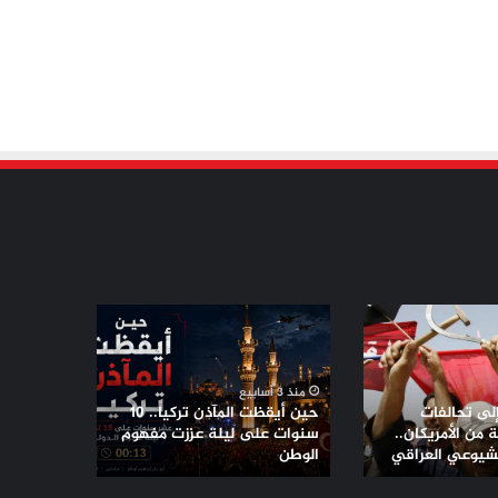
حين
أيقظت
المآذن
تركيا..
منذ 3 أسابيع
10
إلى تحالفات
حين أيقظت المآذن تركيا.. 10
سنوات
من الأمريكان..
سنوات على ليلة عززت مفهوم
لشيوعي العراقي
على
الوطن
ليلة