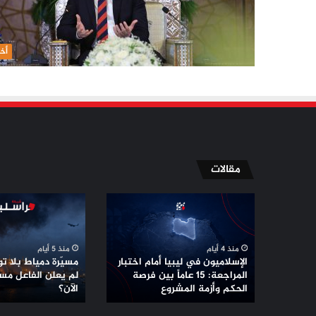
أخب
مقالات
الإسلاميون
مسيّرة
في
دمياط
ليبيا
بلا
أمام
توقيع
منذ 4 أيام
منذ 5 أيام
اختبار
..
الإسلاميون في ليبيا أمام اختبار
مسيّرة دمياط بلا توق
المراجعة:
لماذا
المراجعة: 15 عاماً بين فرصة
لم يعلن الفاعل مس
15
الحكم وأزمة المشروع
لم
الآن؟
عاماً
يعلن