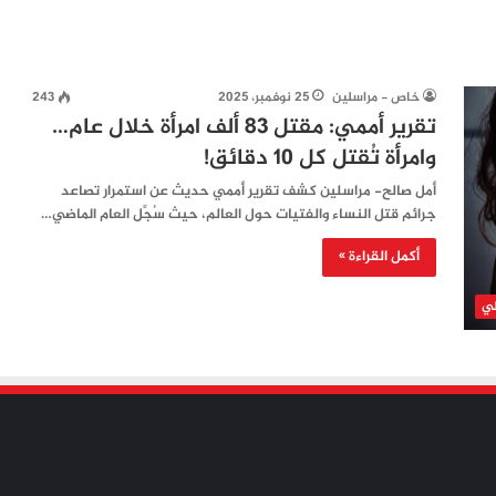
خاص - مراسلين
25 نوفمبر، 2025
243
تقرير أممي: مقتل 83 ألف امرأة خلال عام…
وامرأة تُقتل كل 10 دقائق!
أمل صالح- مراسلين كشف تقرير أممي حديث عن استمرار تصاعد
جرائم قتل النساء والفتيات حول العالم، حيث سُجِّل العام الماضي…
أكمل القراءة »
لي