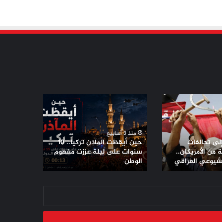
حين
أيقظت
المآذن
تركيا..
منذ 3 أسابيع
10
إلى تحالفات
حين أيقظت المآذن تركيا.. 10
سنوات
من الأمريكان..
سنوات على ليلة عززت مفهوم
لشيوعي العراقي
على
الوطن
ليلة
عززت
مفهوم
الوطن