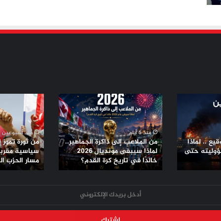
من
من
الملاعب
ثورة
إلى
تموز
ذاكرة
إلى
منذ 5 أيام
منذ أسبوعين
الجماهير..
تحالفات
يع .. لماذا
من الملاعب إلى ذاكرة الجماهير..
من ثورة تموز 
لماذا
سياسية
ؤوليته حتى
لماذا سيبقى مونديال 2026
سياسية مقربة 
سيبقى
خالدًا في تاريخ كرة القدم؟
مقربة
مسار الحزب ا
مونديال
من
2026
الأمريكان..
خالدًا
مسار
في
الحزب
تاريخ
الشيوعي