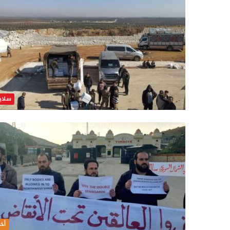
سلاي
أخب