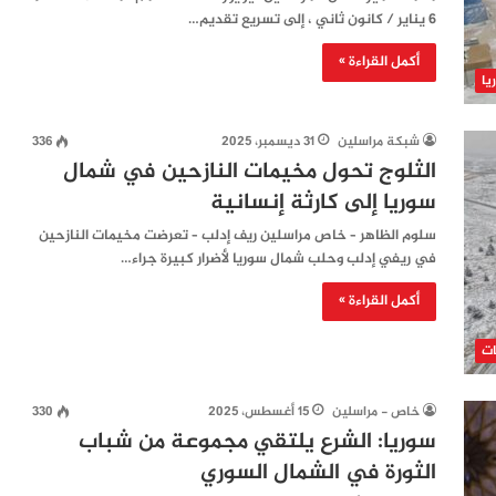
6 يناير / كانون ثاني ، إلى تسريع تقديم…
أكمل القراءة »
يا
شبكة مراسلين
31 ديسمبر، 2025
336
الثلوج تحول مخيمات النازحين في شمال
سوريا إلى كارثة إنسانية
سلوم الظاهر – خاص مراسلين ريف إدلب – تعرضت مخيمات النازحين
في ريفي إدلب وحلب شمال سوريا لأضرار كبيرة جراء…
أكمل القراءة »
ات
خاص - مراسلين
15 أغسطس، 2025
330
سوريا: الشرع يلتقي مجموعة من شباب
الثورة في الشمال السوري