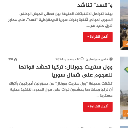
و”قسد” تناشد
بينما تتواصل الاشتباكات العنيفة بين فصائل الجيش الوطني
السوري الموالي لأنقرة وقوات سوريا الديمقراطية “قسد”، على محاور
شرق حلب، في…
أكمل القراءة »
ار
خاص - مراسلين
17 ديسمبر، 2024
391
وول ستريت جورنال: تركيا تحشد قواتها
للهجوم على شمال سوريا
كشقت صحيفة “وول ستريت جورنال” عن مسؤولين أميركيين وأتراك
أن تركيا وحلفاءها يحشدون قوات على طول الحدود، لتنفيذ عملية
عسكرية…
أكمل القراءة »
ار