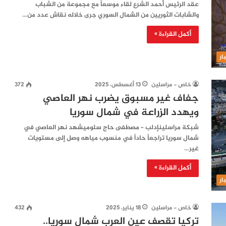
عقد الرئيس أحمد الشرع لقاء موسعاً مع مجموعة من الشباب
والشابات الثوريين من الشمال السوري جرى خلاله نقاش عدد من…
أكمل القراءة »
ار
خاص - مراسلين
13 أغسطس، 2025
372
جفاف غير مسبوق يضرب نهر العاصي
ويهدد الزراعة في شمال سوريا
شبكة مراسلينإدلب – مصطفى حاج سلوميشهد نهر العاصي في
شمال سوريا تراجعاً حاداً في منسوب مياهه وصل إلى مستويات
غير…
أكمل القراءة »
ار
خاص - مراسلين
18 يناير، 2025
432
تركيا تقصف عين العرب شمال سوريا..