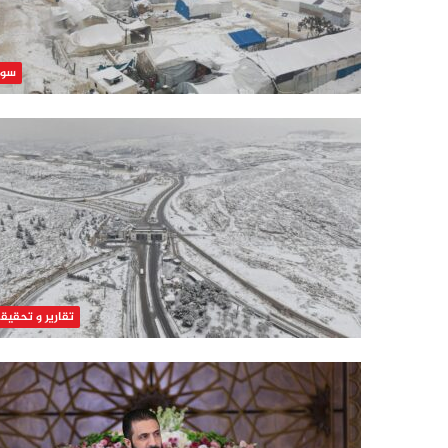
سور
تقارير و تحقيق