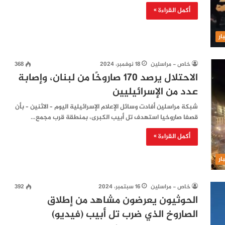
أكمل القراءة »
ار
خاص - مراسلين
18 نوفمبر، 2024
368
الاحتلال يرصد 170 صاروخًا من لبنان، وإصابة
عدد من الإسرائيليين
شبكة مراسلين أفادت وسائل الإعلام الإسرائيلية اليوم – الاثنين – بأن
قصفا صاروخيا استهدف تل أبيب الكبرى، بمنطقة قرب مجمع…
أكمل القراءة »
ار
خاص - مراسلين
16 سبتمبر، 2024
392
الحوثيون يعرضون مشاهد من إطلاق
الصاروخ الذي ضرب تل أبيب (فيديو)