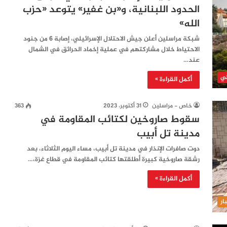
الحدود اللبنانية، و«بن غفير» يتوعد «حزب
الله»
شبكة مراسلين أعلن جيش الاحتلال الإسرائيلي، إصابة 6 من جنود
الاحتياط خلال مشاركتهم في عملية إخماد الحرائق في الشمال
عند…
لي
أكمل القراءة »
خاص - مراسلين
31 أكتوبر، 2023
363
سقوط صاروخين لكتائب المقاومة في
مدينة تل أبيب
دوت صافرات الإنذار في مدينة تل أبيب، مساء اليوم الثلاثاء، بعد
رشقة صاروخية كبيرة أطلقتها كتائب المقاومة في قطاع غزة،…
أكمل القراءة »
ار