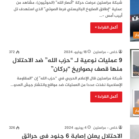
شبكة مراسلين عرضت حركة “أنصار الله” (الحوثيون)، مشاهد من
عملية “إطلاق الصاروخ الباليستي فرط الصوتي” الذي استهدف تل
أبيب أمس –…
أكمل القراءة »
ار
خاص - مراسلين
18 يوليو، 2024
372
9 عمليات نوعية لـ “حزب الله” ضد الاحتلال
منها قصف بصواريخ “بركان”
شبكة مراسلين قال الإعلام الحربي في “حزب الله” إن “المقاومة
الإسلامية نفذت عددا من العمليات ضد مواقع وانتشار جيش العدو…
أكمل القراءة »
ار
خاص - مراسلين
4 يونيو، 2024
326
الاحتلال يعلن إصابة 6 جنود في حرائق