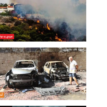
عربي و دو
أخب