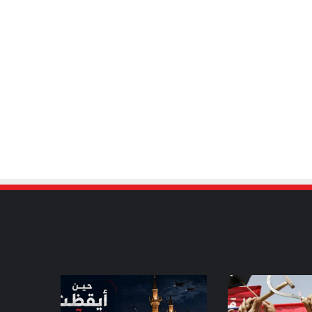
حين
أيقظت
المآذن