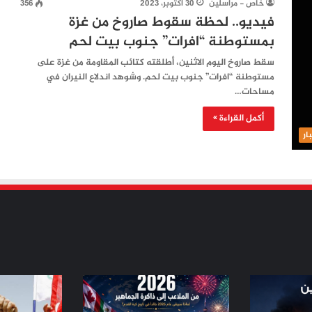
خاص - مراسلين
30 أكتوبر، 2023
356
فيديو.. لحظة سقوط صاروخ من غزة
بمستوطنة “افرات” جنوب بيت لحم
سقط صاروخ اليوم الاثنين، أطلقته كتائب المقاومة من غزة على
مستوطنة “افرات” جنوب بيت لحم. وشوهد اندلاع النيران في
مساحات…
أكمل القراءة »
ار
من
من
الملاعب
ثورة
إلى
تموز