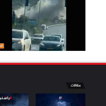
أخب
مقالات
الإسلاميون
مسيّرة
في
دمياط
ليبيا
بلا