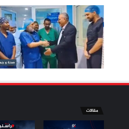
صحة و جم
مقالات
الإسلاميون
مسيّرة
في
دمياط