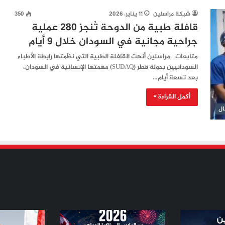
شبكة مراسلين
11 يناير، 2026
350
قافلة طبية من الدوحة تُنجز 280 عملية
جراحية مجانية في السودان خلال 9 أيام
متابعات _مراسلين أنهت القافلة الطبية التي نظّمتها رابطة الأطباء
السودانيين بدولة قطر (SUDAQ) مهمتها الإنسانية في السودان،
بعد تسعة أيام…
أكمل القراءة »
ال
من
من
الملاعب
ثورة