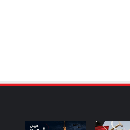
حين
أيقظت