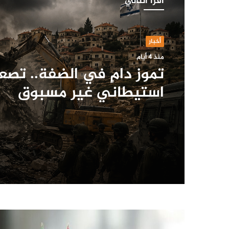
أقرأ التالي
أخبار
منذ 4 أيام
تموز دامٍ في الضفة.. تصع
استيطاني غير مسبوق