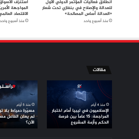
انطلاق فعاليات المؤتمر الدولي الأول
استنزف الأسواق.
للعدالة والإصلاح في بنغازي تحت شعار
المواجهة الأمريك
«العدالة أساس المصالحة»
الاقتصاد العالمي
منذ أسبوع واحد
منذ أسبوع واحد
مقالات
الإسلاميون
مسيّرة
في
دمياط
ليبيا
بلا
أمام
توقيع
منذ 4 أيام
منذ 5 أيام
اختبار
..
الإسلاميون في ليبيا أمام اختبار
مسيّرة دمياط بلا توق
المراجعة:
لماذا
المراجعة: 15 عاماً بين فرصة
لم يعلن الفاعل مس
15
الحكم وأزمة المشروع
لم
الآن؟
عاماً
يعلن
بين
الفاعل