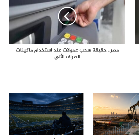
من صفقة الحقوق إلى أزمة قيادة.. هل
اقتربت نهاية إنفانتينو في «فيفا»؟
الإله في الحرب .. كيف وظّفت أميركا وإيران
الدين في الصراع بينهما؟
مصر.. حقيقة سحب عمولات عند استخدام ماكينات
الصراف الألي
الصحافة الأجنبية اليوم: تصعيد أميركي
مرتقب ضد إيران وأزمات غزة وسبتة
وأوكرانيا تتصدر المشهد
لماذا يفكر الشباب العربي في الهجرة؟
أرقام تكشف الدول الأكثر رغبة
وسيناريوهات الملف حتى 2030
أزمة سبتة تفجّر خلافاً أوروبياً.. سانشيز
يرفض ضغوط ميلوني ويحذّر من انقسام
الاتحاد الأوروبي