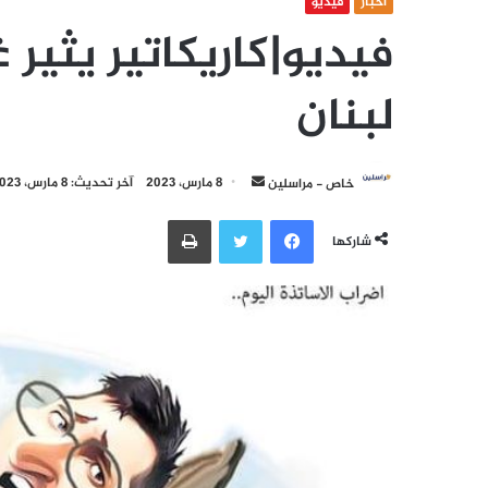
أخبار
فيديو
فيديو|كاريكاتير يثي
لبنان
أرسل
خاص - مراسلين
8 مارس، 2023
آخر تحديث: 8 مارس، 2023
بريدا
فيسبوك
تويتر
طباعة
إلكترونيا
شاركها