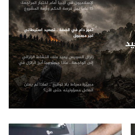
الإسلاميون في ليبيا أمام اختبار المراجعة:
15 عاماً بين فرصة الحكم وأزمة المشروع
تموز دامٍ في الضفة.. تصعيد استيطاني
غير مسبوق
يد
زلزال السويس يعيد ملف النشاط الزلزالي
إلى الواجهة.. ماذا حدث وما أبرز الزلازل في
تاريخ مصر؟
مسيّرة دمياط بلا توقيع .. لماذا لم يعلن
الفاعل مسؤوليته حتى الآن؟
ترامب يعلّق ضرباته ضد إيران.. اتفاق
مرتقب لإنهاء الحرب أم هدنة أخرى قابلة
للانهيار؟