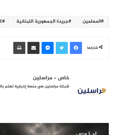
المعلمين
جريدة الجمهورية اللبنانية
كا
فيسبوك
تويتر
ماسنجر
مشاركة عبر البريد
طباعة
شاركها
خاص - مراسلين
شبكة مراسلين هي منصة إخبارية تهتم بالشأ