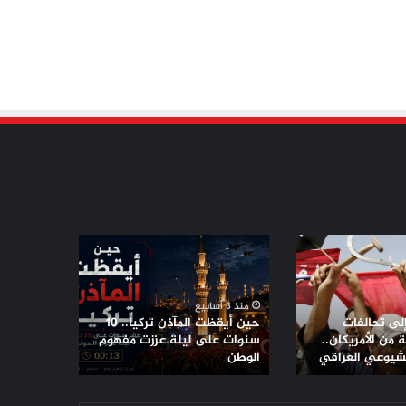
حين
أيقظت
المآذن
تركيا..
منذ 3 أسابيع
10
إلى تحالفات
حين أيقظت المآذن تركيا.. 10
سنوات
من الأمريكان..
سنوات على ليلة عززت مفهوم
لشيوعي العراقي
على
الوطن
ليلة
عززت