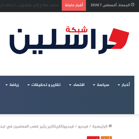
إسرائيل تراقب «اتفاق مكة» بقلق..
الجمعة, أغسطس 7 2026
أخبار عاجلة
أخبار
سياسة
اقتصاد
تقارير و تحقيقات
رياضة
الرئيسية
/
فيديو
/
فيديو|كاريكاتير يثير غضب المعلمين في لبن