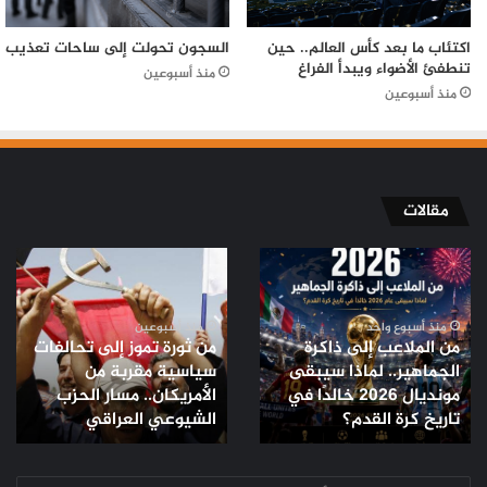
اكتئاب ما بعد كأس العالم.. حين
السجون تحولت إلى ساحات تعذيب
تنطفئ الأضواء ويبدأ الفراغ
منذ أسبوعين
منذ أسبوعين
مقالات
من
من
الملاعب
ثورة
إلى
تموز
ذاكرة
إلى
منذ أسبوع واحد
منذ أسبوعين
من الملاعب إلى ذاكرة
من ثورة تموز إلى تحالفات
الجماهير..
تحالفات
الجماهير.. لماذا سيبقى
سياسية مقربة من
لماذا
سياسية
مونديال 2026 خالدًا في
الأمريكان.. مسار الحزب
سيبقى
مقربة
مونديال
تاريخ كرة القدم؟
من
الشيوعي العراقي
2026
الأمريكان..
خالدًا
مسار
في
أدخل
الحزب