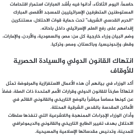
حاسماً، اليوم الثلاثاء، أدانوا فيه بأشد العبارات استمرار اقتحامات
المستوطنين المتطرفين الإسرائيليين للمسجد الأقصى المبارك
“الحرم القدسي الشريف” تحت حماية قوات الاحتلال، مستنكرين
إقدامهم على رفع العلم الإسرائيلي داخل باحاته.
وضم البيان وزراء خارجية كل من: مصر، والسعودية، والأردن، والإمارات،
وقطر، وإندونيسيا، وباكستان، ومصر، وتركيا.
انتهاك القانون الدولي والسيادة الحصرية
للأوقاف
أكد الوزراء في بيانهم أن هذه الأعمال الاستفزازية والمرفوضة تمثل
انتهاكاً صارخاً للقانون الدولي وقرارات الأمم المتحدة ذات الصلة، فضلاً
عن كونها مساساً مباشراً بالوضع التاريخي والقانوني القائم في
الأماكن المقدسة بالقدس الشرقية المحتلة.
وأدان الوزراء الإجراءات الممنهجة واللاشرعية التي تنفذها سلطات
الاحتلال بهدف تغيير الطابع التاريخي والقانوني والديموغرافي
للمدينة، وتدنيس مقدساتها الإسلامية والمسيحية.