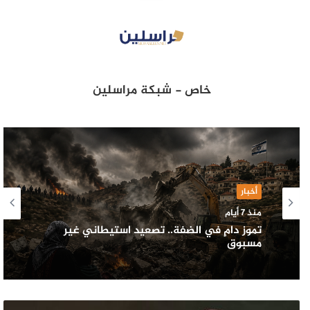
خاص - شبكة مراسلين
أخبار
منذ 7 أيام
تموز دامٍ في الضفة.. تصعيد استيطاني غير
مسبوق