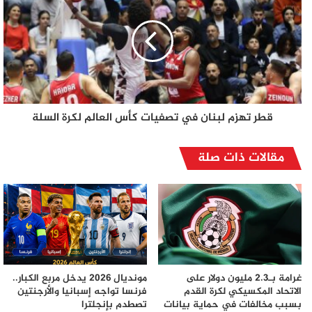
قطر تهزم لبنان في تصفيات كأس العالم لكرة السلة
مقالات ذات صلة
غرامة بـ2.3 مليون دولار على
مونديال 2026 يدخل مربع الكبار..
الاتحاد المكسيكي لكرة القدم
فرنسا تواجه إسبانيا والأرجنتين
بسبب مخالفات في حماية بيانات
تصطدم بإنجلترا