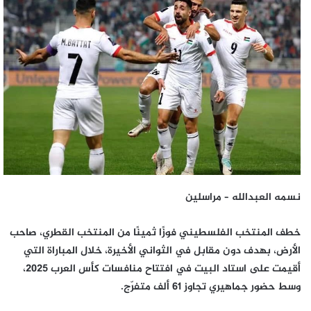
إلكترونيا
نسمه العبدالله – مراسلين
خطف المنتخب الفلسطيني فوزًا ثمينًا من المنتخب القطري، صاحب
الأرض، بهدف دون مقابل في الثواني الأخيرة، خلال المباراة التي
أقيمت على استاد البيت في افتتاح منافسات كأس العرب 2025،
وسط حضور جماهيري تجاوز 61 ألف متفرّج.