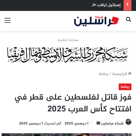
إسرائيل تراقب «اتفاق مكة» بقلق.. تحالف تركيا والسعودية وباكستان يفتح أسئلة جديدة حول ميزان القوى الإقليمي
بحث
الق
عن
مساحة اعلانية
الرئيسية
/
رياضة
رياضة
فوز قاتل لفلسطين على قطر في
افتتاح كأس العرب 2025
أرسل
شبكة مراسلين
1 ديسمبر، 2025
آخر تحديث: 1 ديسمبر، 2025
بريدا