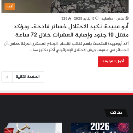
أخبار
خاص - مراسلين
13 يناير، 2025
325
أبو عبيدة: نكبد الاحتلال خسائر فادحة.. ويؤكد
مقتل 10 جنود وإصابة العشرات خلال 72 ساعة
أكد أبوعبيدة المتحدث باسم كتائب القسام، الجناح العسكري لحركة حماس، أن
الخسائر في صفوف جيش الاحتلال الإسرائيلي أكثر بكثير مما…
أكمل القراءة »
الصفحة التالية
مقالات
من
من
الملاعب
ثورة