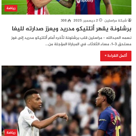
رياضة
شبكة مراسلين
2 ديسمبر، 2025
308
برشلونة يقهر أتلتيكو مدريد ويعزز صدارته لليغا
نسمه العبدالله – مراسلين قلب برشلونة تأخره أمام أتلتيكو مدريد إلى فوز
مستحق 3-1، مساء الثلاثاء، في المباراة المؤجلة من…
أكمل القراءة »
رياضة