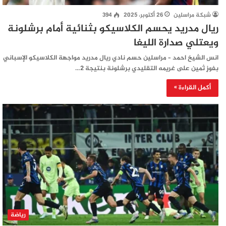
شبكة مراسلين
26 أكتوبر، 2025
394
ريال مدريد يحسم الكلاسيكو بثنائية أمام برشلونة
ويعتلي صدارة الليغا
انس الشيخ احمد – مراسلين حسم نادي ريال مدريد مواجهة الكلاسيكو الإسباني
بفوزٍ ثمين على غريمه التقليدي برشلونة بنتيجة 2…
أكمل القراءة »
رياضة