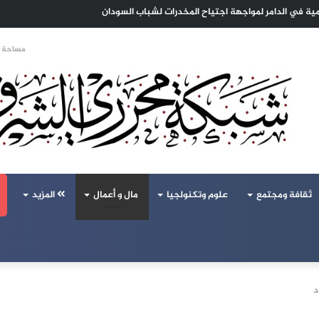
 الهجرة لنعيش بلا خوف
مساحة ا
ثقافة ومجتمع
علوم وتكنولجيا
مال و أعمال
المزيد
د