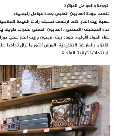
الجودة والعوامل المؤثرة
تتحدد جودة الصابون الحلبي بعدة عوامل رئيسية:
نسبة زيت الغار: كلما ارتفعت نسبته زادت القيمة العلاجي
مدة التجفيف (التعتيق): الصابون المعتق لفترات طويلة يك
نقاء المواد الأولية: جودة زيت الزيتون وزيت الغار تلعب دور
الالتزام بالطريقة التقليدية: الورش التي ما تزال تحافظ ع
المنتجات التراثية الفاخرة.