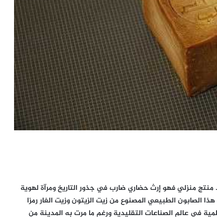
د منتج منزلي فهو إرث حضاري ضارب في جذور التاريخ ومرآة لهوية
ذا الصابون الطبيعي المصنوع من زيت الزيتون وزيت الغار رمزا
المية في عالم الصناعات التقليدية ورغم ما مرت به المدينة من