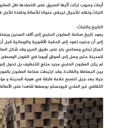
أزمات وحروب تركت أثرها العميق على اقتصادها ظل الصاب
التراث ونقله للأجيال ليبقى عنوانا للأصالة ونافذة للأمل
التاريخ والتراث:
يعود تاريخ صناعة الصابون الحلبي إلى آلاف السنين ويعتقد 
إلى أن جذوره تعود إلى الحقبة الآشورية والرومانية قبل 
كمركزٍ تجاري وصناعي بارز على طريق الحرير وقد شكل الصا
للمدينة حتى وصل إلى أسواق أوروبا في القرون الوسطى عب
لم يكن الصابون الحلبي مجرد منتج للتنظيف بل تحول إلى
بين البساطة والفائدة. وقد ارتبطت صناعة الصابون بالمور
جيلا بعد جيل لتصبح علامة فارقة في هوية المدينة و مؤخرا
الثقافي غير المادي لليونسكو بوصفها شاهدا على الأصالة 