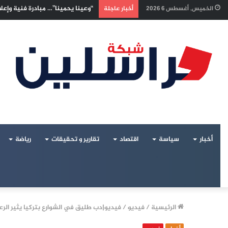
إسرائيليون غادروا بلا رجعة: اخترن
الخميس, أغسطس 6 2026
أخبار عاجلة
أخبار
سياسة
اقتصاد
تقارير و تحقيقات
رياضة
الرئيسية
/
فيديو
/
فيديو|دب طليق في الشوارع بتركيا يثير الر