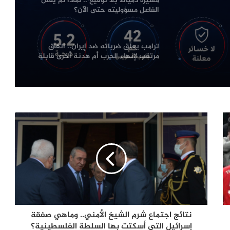
مسيّرة دمياط بلا توقيع .. لماذا لم يعلن
مصر؟
الفاعل مسؤوليته حتى الآن؟
ترامب يعلّق ضرباته ضد إيران.. اتفاق
مرتقب لإنهاء الحرب أم هدنة أخرى قابلة
للانهيار؟
من صفقة الحقوق إلى أزمة قيادة.. هل
اقتربت نهاية إنفانتينو في «فيفا»؟
الإله في الحرب .. كيف وظّفت أميركا وإيران
الدين في الصراع بينهما؟
الصحافة الأجنبية اليوم: تصعيد أميركي
مرتقب ضد إيران وأزمات غزة وسبتة
وأوكرانيا تتصدر المشهد
نتائج اجتماع شرم الشيخ الأمني.. وماهي صفقة
إسرائيل التي أسكتت بها السلطة الفلسطينية؟