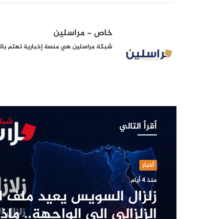
خاص - مراسلين
شبكة مراسلين هي منصة إخبارية تهتم بالشأ
أقرأ التالي
أخبار
منذ 4 أيام
زلزال السويس يعيد ملف ا
الزلزالي إلى الواجهة.. ما