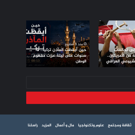
حين
أيقظت
المآذن
تركيا..
منذ 3 أسابيع
10
إلى تحالفات
حين أيقظت المآذن تركيا.. 10
سنوات
من الأمريكان..
سنوات على ليلة عززت مفهوم
لشيوعي العراقي
على
الوطن
ليلة
عززت
مفهوم
الوطن
ثقافة ومجتمع
علوم وتكنولجيا
مال و أعمال
المزيد
راسلنا