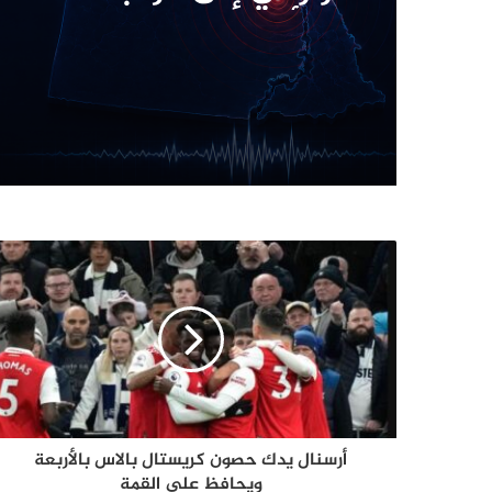
وما أبرز الزلازل في تاريخ 
أرسنال يدك حصون كريستال بالاس بالأربعة
ويحافظ على القمة