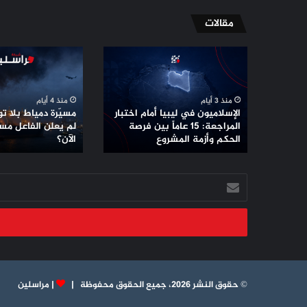
مقالات
الإسلاميون
مسيّرة
في
دمياط
ليبيا
بلا
أمام
توقيع
منذ 3 أيام
منذ 4 أيام
اختبار
..
الإسلاميون في ليبيا أمام اختبار
مسيّرة دمياط بلا توق
المراجعة:
لماذا
المراجعة: 15 عاماً بين فرصة
لم يعلن الفاعل مس
15
الحكم وأزمة المشروع
لم
الآن؟
عاماً
يعلن
بين
الفاعل
أدخل
فرصة
مسؤوليته
بريدك
الحكم
حتى
الإلكتروني
وأزمة
الآن؟
المشروع
© حقوق النشر 2026، جميع الحقوق محفوظة |
|
مراسلين