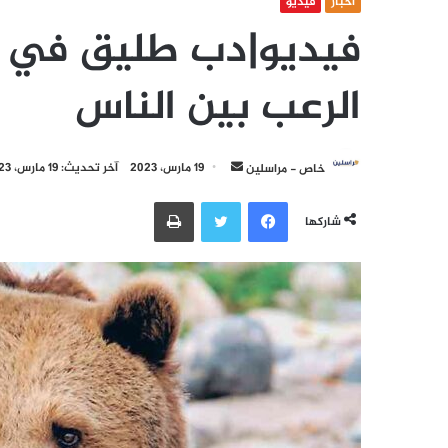
أخبار
فيديو
فيديو|دب طليق في ال
الرعب بين الناس
أرسل
خاص - مراسلين
19 مارس، 2023
آخر تحديث: 19 مارس، 2023
بريدا
فيسبوك
تويتر
طباعة
إلكترونيا
شاركها