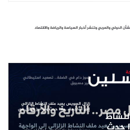
أرقام تكشف الدول الأكثر رغبة
وسيناريوهات الملف حتى 2030
أزمة سبتة تفجّر خلافاً أوروبياً.. سانشيز
ن الدولي والعربي وتنشر أخبار السياسة والرياضة والاقتصاد
يرفض ضغوط ميلوني ويحذّر من انقسام
الاتحاد الأوروبي
انطلاق فعاليات المؤتمر الدولي الأول
للعدالة والإصلاح في بنغازي تحت شعار
«العدالة أساس المصالحة»
تموز دامٍ في الضفة.. تصعيد استيطاني
غير مسبوق
زلزال السويس يعيد ملف النشاط الزلزالي
إلى الواجهة.. ماذا حدث وما أبرز الزلازل في
لنشاط
تاريخ مصر؟
ذا حدث