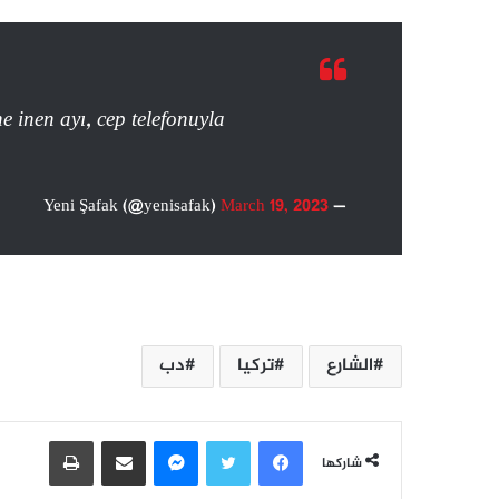
e inen ayı, cep telefonuyla
March 19, 2023
— Yeni Şafak (@yenisafak)
الشارع
تركيا
دب
فيسبوك
تويتر
ماسنجر
مشاركة عبر البريد
طباعة
شاركها