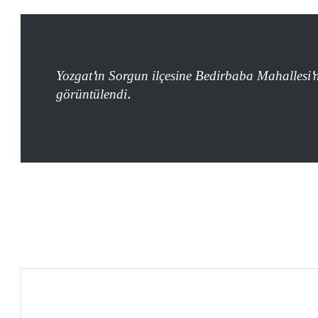
Yozgat'ın Sorgun ilçesine Bedirbaba Mahallesi'n
görüntülendi.
الإله في الحرب .. كيف وظّفت أميركا وإيران
الدين في الصراع بينهما؟
الصحافة الأجنبية اليوم: تصعيد أميركي
مرتقب ضد إيران وأزمات غزة وسبتة
وأوكرانيا تتصدر المشهد
لماذا يفكر الشباب العربي في الهجرة؟