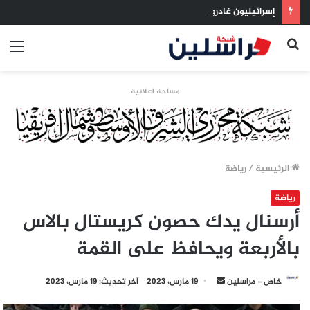
إسرائيليون غادروا بلا رجعة: اخترنا الهجرة لنعيش بلا خوف
بحث
الق
عن
مساحة اعلانية
الرئيسية
/
رياضة
رياضة
أرسنال يدك حصون كريستال بالاس
بالأربعة ويحافظ على القمة
أرسل
خاص - مراسلين
19 مارس، 2023
آخر تحديث: 19 مارس، 2023
بريدا