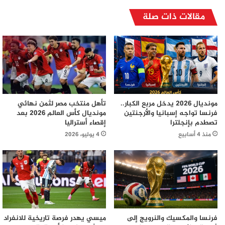
مقالات ذات صلة
مونديال 2026 يدخل مربع الكبار..
تأهل منتخب مصر لثمن نهائي
فرنسا تواجه إسبانيا والأرجنتين
مونديال كأس العالم 2026 بعد
تصطدم بإنجلترا
إقصاء أستراليا
منذ 4 أسابيع
4 يوليو، 2026
فرنسا والمكسيك والنرويج إلى
ميسي يهدر فرصة تاريخية للانفراد