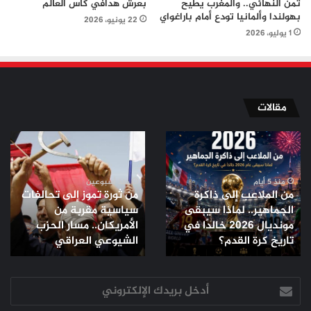
ثمن النهائي.. والمغرب يطيح
بعرش هدافي كأس العالم
بهولندا وألمانيا تودع أمام باراغواي
22 يونيو، 2026
1 يوليو، 2026
مقالات
من
من
الملاعب
ثورة
إلى
تموز
ذاكرة
إلى
منذ 5 أيام
منذ أسبوعين
من الملاعب إلى ذاكرة
من ثورة تموز إلى تحالفات
الجماهير..
تحالفات
الجماهير.. لماذا سيبقى
سياسية مقربة من
لماذا
سياسية
مونديال 2026 خالدًا في
الأمريكان.. مسار الحزب
سيبقى
مقربة
مونديال
تاريخ كرة القدم؟
من
الشيوعي العراقي
2026
الأمريكان..
خالدًا
مسار
في
أدخل
الحزب
تاريخ
بريدك
الشيوعي