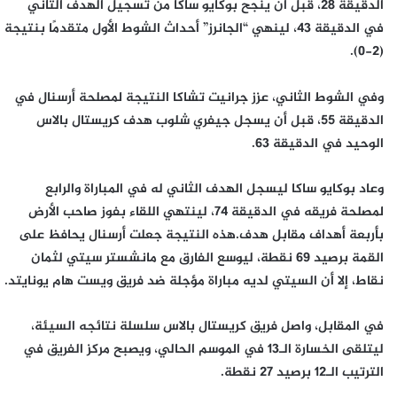
الدقيقة 28، قبل أن ينجح بوكايو ساكا من تسجيل الهدف الثاني
في الدقيقة 43، لينهي “الجانرز” أحداث الشوط الأول متقدمًا بنتيجة
(2-0).
وفي الشوط الثاني، عزز جرانيت تشاكا النتيجة لمصلحة أرسنال في
الدقيقة 55، قبل أن يسجل جيفري شلوب هدف كريستال بالاس
الوحيد في الدقيقة 63.
وعاد بوكايو ساكا ليسجل الهدف الثاني له في المباراة والرابع
لمصلحة فريقه في الدقيقة 74، لينتهي اللقاء بفوز صاحب الأرض
بأربعة أهداف مقابل هدف.هذه النتيجة جعلت أرسنال يحافظ على
القمة برصيد 69 نقطة، ليوسع الفارق مع مانشستر سيتي لثمان
نقاط، إلا أن السيتي لديه مباراة مؤجلة ضد فريق ويست هام يونايتد.
في المقابل، واصل فريق كريستال بالاس سلسلة نتائجه السيئة،
ليتلقى الخسارة الـ13 في الموسم الحالي، ويصبح مركز الفريق في
الترتيب الـ12 برصيد 27 نقطة.