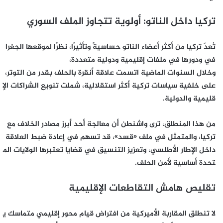
تركيا
داخل
الناتو
:
أولوية
تتجاوز
الملف
السوري
تُعدّ تركيا من أكثر أعضاء الناتو حساسيةً وتأثيرًا، نظرًا لموقعها الجغرا
في ودورها في ملفات إقليمية ودولية متعددة،
وخلال السنوات الماضية اتسمت علاقة أنقرة بالحلف بقدر من التوتر،
على خلفية سياسات تركية أكثر استقلالية، شملت تنويع الشراكات الإ
قليمية والدولية.
من هذا المنطلق، ترى واشنطن أن معالجة أحد أبرز مصادر الخلاف مع
تركيا، والمتمثل في ملف «قسد»، قد تسهم في إعادة ضبط العلاقة
داخل الإطار الأطلسي، وتعزيز التنسيق في قضايا تعتبرها الولايات الم
تحدة أساسية لأمن الحلف.
تقليص
هامش
التقاطعات
الإقليمية
لا تنطلق المقاربة الأميركية من افتراض قيام محور إقليمي متماسك ي