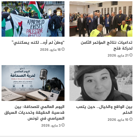
تداعيات نتائج المؤتمر الثامن
“وطنٌ لم أره… لكنه يسكنني”
لحركة فتح
18 مايو، 2026
21 مايو، 2026
بين الواقع والخيال.. حين يتعب
اليوم العالمي للصحافة: بين
الحلم
قدسية الحقيقة وتحديات السياق
السياسي في تونس
10 مايو، 2026
3 مايو، 2026