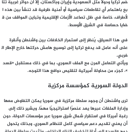
ضم تركيا ودولًا مثل السعودية وإيران وباكستان، إلا أن دوائر غربية تتا
بع باهتمام أي تقاطعات سياسية أو أمنية ظرفية قد تنشأ بين هذه ا
لأطراف، خاصة في ظل تصاعد الأزمات الإقليمية وتباين المواقف من ق
ضايا حساسة في الشرق الأوسط.
في هذا السياق، يُنظر إلى استمرار الخلافات بين واشنطن وأنقرة
على أنه عامل قد يدفع تركيا إلى توسيع هامش حركتها خارج الإطار ال
غربي.
ويأتي التعامل المرن مع الملف السوري، بما في ذلك مستقبل «قسد
»، كجزء من محاولة أميركية لتقليص دوافع هذا التوجه.
الدولة السورية كمؤسسة مركزية
ترى واشنطن أن وجود سلطة مركزية في سوريا يمكن التفاوض معها
وإدارة الملفات عبرها يعد عنصرًا استراتيجيًا مهمًا. ويشير ذلك إلى
رغبة أميركا في استقرار شمال شرق سوريا عبر مؤسسات الدولة، دون
أن يعني تقديم دعم سياسي كامل للنظام السوري. وبذلك يتحول
دمج «قسد» إلى أداة لتخفيف النزاع الداخلي، وتثبيت سلطة الدولة