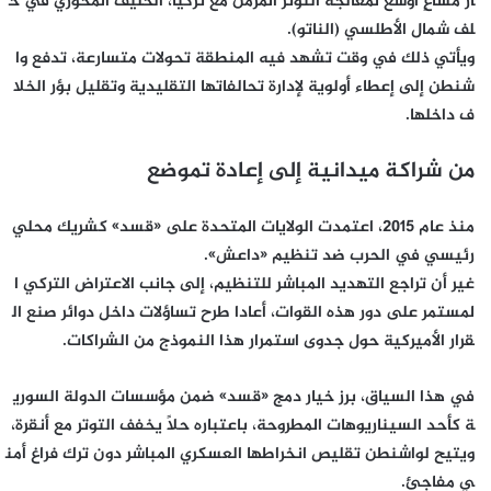
ار مساعٍ أوسع لمعالجة التوتر المزمن مع تركيا، الحليف المحوري في ح
لف شمال الأطلسي (الناتو).
ويأتي ذلك في وقت تشهد فيه المنطقة تحولات متسارعة، تدفع وا
شنطن إلى إعطاء أولوية لإدارة تحالفاتها التقليدية وتقليل بؤر الخلا
ف داخلها.
من
شراكة
ميدانية
إلى
إعادة
تموضع
منذ عام 2015، اعتمدت الولايات المتحدة على «قسد» كشريك محلي
رئيسي في الحرب ضد تنظيم «داعش».
غير أن تراجع التهديد المباشر للتنظيم، إلى جانب الاعتراض التركي ا
لمستمر على دور هذه القوات، أعادا طرح تساؤلات داخل دوائر صنع ال
قرار الأميركية حول جدوى استمرار هذا النموذج من الشراكات.
في هذا السياق، برز خيار دمج «قسد» ضمن مؤسسات الدولة السوري
ة كأحد السيناريوهات المطروحة، باعتباره حلًا يخفف التوتر مع أنقرة،
ويتيح لواشنطن تقليص انخراطها العسكري المباشر دون ترك فراغ أمن
ي مفاجئ.