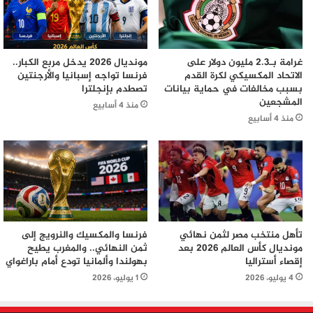
غرامة بـ2.3 مليون دولار على
مونديال 2026 يدخل مربع الكبار..
الاتحاد المكسيكي لكرة القدم
فرنسا تواجه إسبانيا والأرجنتين
بسبب مخالفات في حماية بيانات
تصطدم بإنجلترا
المشجعين
منذ 4 أسابيع
منذ 4 أسابيع
تأهل منتخب مصر لثمن نهائي
فرنسا والمكسيك والنرويج إلى
مونديال كأس العالم 2026 بعد
ثمن النهائي.. والمغرب يطيح
إقصاء أستراليا
بهولندا وألمانيا تودع أمام باراغواي
4 يوليو، 2026
1 يوليو، 2026