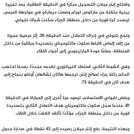
وافتتح إنتر ميلان التسجيل مبكرًا في الدقيقة العاشرة، بعد تمريرة
بينية متقنة من ماركوس تورام وضعت ديماركو في مواجهة المرمى،
ليسدد كرة قوية من داخل منطقة الجزاء سكنت شباك نابولي.
ونجح نابولي في إدراك التعادل عند الدقيقة 26، إثر عرضية مميزة
من إلف إلماس قابلها سكوت ماكتوميناي بتسديدة مباشرة من داخل
المنطقة، معلنًا عودة البارتينوبي إلى أجواء اللقاء.
وفي الشوط الثاني، استعاد النيراتزوري تقدمه مجددًا، بعدما احتسب
الحكم ركلة جزاء لصالح إنتر، ترجمها هاكان تشالهان أوغلو بنجاح إلى
هدف ثانٍ في الدقيقة 73.
ورفض نابولي الاستسلام، ليعود مرة أخرى إلى المباراة في الدقيقة
81، عندما سجل سكوت ماكتوميناي هدف التعادل الثاني بتسديدة
قوية من داخل منطقة الجزاء، مؤكّدًا تألقه اللافت خلال اللقاء.
وبهذه النتيجة، رفع إنتر ميلان رصيده إلى 43 نقطة في صدارة جدول