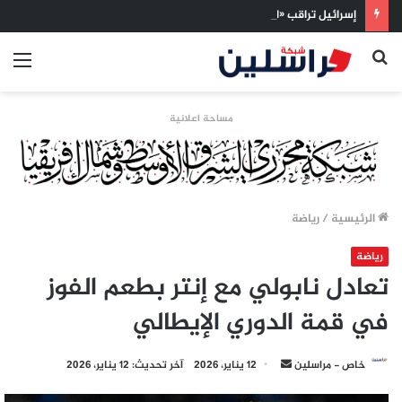
إسرائيل تراقب «اتفاق مكة» بقلق.. تحالف تركيا والسعودية وباكستان يفتح أسئلة جديدة حول ميزان القوى الإقليمي
بحث
الق
عن
مساحة اعلانية
الرئيسية
/
رياضة
رياضة
تعادل نابولي مع إنتر بطعم الفوز
في قمة الدوري الإيطالي
أرسل
خاص - مراسلين
12 يناير، 2026
آخر تحديث: 12 يناير، 2026
بريدا