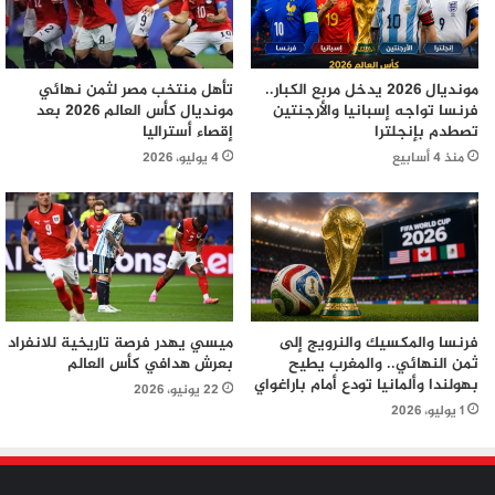
مونديال 2026 يدخل مربع الكبار..
تأهل منتخب مصر لثمن نهائي
فرنسا تواجه إسبانيا والأرجنتين
مونديال كأس العالم 2026 بعد
تصطدم بإنجلترا
إقصاء أستراليا
منذ 4 أسابيع
4 يوليو، 2026
فرنسا والمكسيك والنرويج إلى
ميسي يهدر فرصة تاريخية للانفراد
ثمن النهائي.. والمغرب يطيح
بعرش هدافي كأس العالم
بهولندا وألمانيا تودع أمام باراغواي
22 يونيو، 2026
1 يوليو، 2026