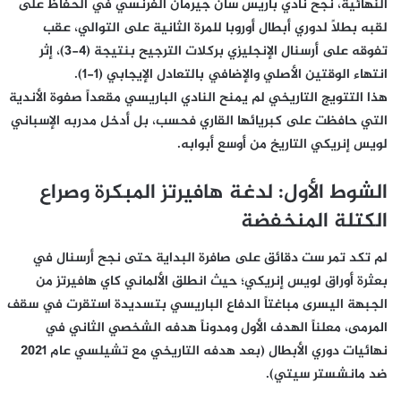
النهائية، نجح نادي باريس سان جيرمان الفرنسي في الحفاظ على
لقبه بطلاً لدوري أبطال أوروبا للمرة الثانية على التوالي، عقب
تفوقه على أرسنال الإنجليزي بركلات الترجيح بنتيجة (4-3)، إثر
انتهاء الوقتين الأصلي والإضافي بالتعادل الإيجابي (1-1).
هذا التتويج التاريخي لم يمنح النادي الباريسي مقعداً صفوة الأندية
التي حافظت على كبريائها القاري فحسب، بل أدخل مدربه الإسباني
لويس إنريكي التاريخ من أوسع أبوابه.
الشوط الأول: لدغة هافيرتز المبكرة وصراع
الكتلة المنخفضة
لم تكد تمر ست دقائق على صافرة البداية حتى نجح أرسنال في
بعثرة أوراق لويس إنريكي؛ حيث انطلق الألماني كاي هافيرتز من
الجبهة اليسرى مباغتاً الدفاع الباريسي بتسديدة استقرت في سقف
المرمى، معلناً الهدف الأول ومدوناً هدفه الشخصي الثاني في
نهائيات دوري الأبطال (بعد هدفه التاريخي مع تشيلسي عام 2021
ضد مانشستر سيتي).