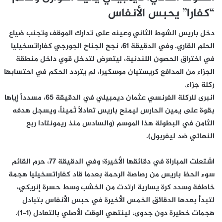
“كفارا” يحبس الأنفاس
دخل باريس الشوط الثاني وعينه على تدارك الموقف وتجنب ضياع
الحلم القاري. وفي الدقيقة 61، نجح الجناح الجورجي كفاراتسخيليا
في اختراق الحصون اللندنية، ليتعرض لتدخل قوي داخل منطقة
الجزاء من المدافع كريستيان موسكيرا، لم يتردد الحكم في احتسابها
ركلة جزاء.
انبرى للركلة الفرنسي عثمان ديمبيلي في الدقيقة 65، مسدداً إياها
بقوة على يمين الحارس ليمنح باريس تعادلاً ثميناً، ويسجل هدفه
الثامن في البطولة هذا الموسم (والسادس منذ ريمونتادا ربع
النهائي ضد ليفربول).
اشتعلت المباراة في دقائقها الأخيرة؛ وفي الدقيقة 77، حرم القائم
سوء الحظ باريس من رصاصة الرحمة بعدما قاد كفاراتسخيليا هجمة
خاطفة وسدد كرة يسارية ارتدت من الخشب وسط حسرة إنريكي،
لتبدأ بعدها الدقائق الخمس الأخيرة في حبس الأنفاس بتبادل
هجمات خطيرة دون جدوى، لينتهي الوقت الأصلي بالتعادل (1-1).