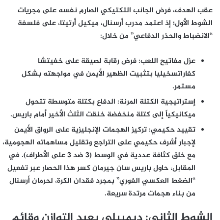
عقب الهدف، فرض الجانب التكتيكي الصارم نفسه على مجريات
الشوط الأول؛ إذ اعتمد مدرب أرسنال، ميكيل أرتيتا، على فلسفة
“الانضباط والحذر الدفاعي” من خلال:
عزل مفاتيح اللعب:
فرض رقابة لصيقة على خفيتشا
كفاراتسخيليا بتثبيت الظهير الأيمن في مواجهته بشكل
مستمر.
إستراتيجية الكتلة المرنة:
الدفاع بكتلة متوسطة تتحول
ميكانيكياً إلى كتلة منخفضة خنقت الثلث الأخير أمام باريس.
تقييد حكيمي:
تركيز الهجمات الإنجليزية على الرواق الأيمن
لإجبار أشرف حكيمي على التراجع وتقليل مساهماته الهجومية،
مع خلق كثافة عددية في الوسط (3 ضد 3 على الأطراف). في
المقابل، حاول باريس سان جيرمان كسر هذا الحصار عبر تفعيل
“الضغط العكسي الفوري” بمجرد فقدان الكرة، لحرمان أرسنال
من بناء هجمات مرتدة سريعة.
الشوط الثاني: ديمبيلي يعيد التوازن وقائم