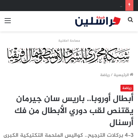
الإسلاميون في ليبيا أمام اختبار المراجعة: 15 عاماً بين فرصة الحكم وأزمة المشروع
بحث
الق
عن
مساحة اعلانية
الرئيسية
/
رياضة
رياضة
أبطال أوروبا.. باريس سان جيرمان
يقتنص لقب دوري الأبطال من فك
أرسنال
4-3 بركلات الترجيح.. كواليس الملحمة التكتيكية الكبرى