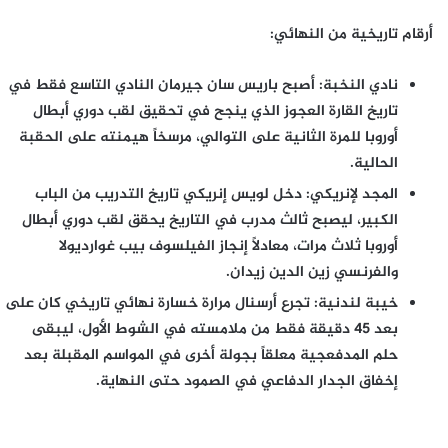
أرقام تاريخية من النهائي:
نادي النخبة:
أصبح باريس سان جيرمان النادي التاسع فقط في
تاريخ القارة العجوز الذي ينجح في تحقيق لقب دوري أبطال
أوروبا للمرة الثانية على التوالي، مرسخاً هيمنته على الحقبة
الحالية.
المجد لإنريكي:
دخل لويس إنريكي تاريخ التدريب من الباب
الكبير، ليصبح ثالث مدرب في التاريخ يحقق لقب دوري أبطال
أوروبا ثلاث مرات، معادلاً إنجاز الفيلسوف بيب غوارديولا
والفرنسي زين الدين زيدان.
خيبة لندنية:
تجرع أرسنال مرارة خسارة نهائي تاريخي كان على
بعد 45 دقيقة فقط من ملامسته في الشوط الأول، ليبقى
حلم المدفعجية معلقاً بجولة أخرى في المواسم المقبلة بعد
إخفاق الجدار الدفاعي في الصمود حتى النهاية.