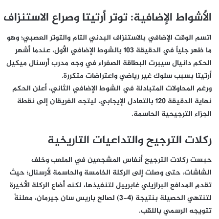
الأشواط الإضافية: توتر أرتيتا وصراع الاستنزاف
اتسم الوقت الإضافي بالاستنزاف البدني التام والتوتر العصبي؛ وهو
ما ظهر جلياً في الدقيقة 103 بالشوط الإضافي الأول، عندما أشهر
الحكم دانيال سيبرت البطاقة الصفراء في وجه مدرب أرسنال ميكيل
أرتيتا بسبب سلوك غير رياضي واعتراضات متكررة.
ورغم المحاولات المتبادلة في الشوط الإضافي الثاني، أعلن الحكم
نهاية الدقيقة 120 بالتعادل الإيجابي، ليتجه الفريقان إلى نقطة
الجزاء الترجيحية الحاسمة.
ركلات الترجيح والتداعيات التاريخية
حبست ركلات الترجيح أنفاس المشجعين في الملعب وخلف
الشاشات، حتى وصلت إلى الركلة الخامسة والحاسمة لأرسنال؛ حيث
تقدم المدافع البرازيلي غابرييل لتنفيذها، لكنه أضاع الركلة الأخيرة
لتنتهي الحصيلة بنتيجة (4-3) لصالح باريس سان جيرمان، معلنةً
تتويجه الرسمي باللقب.