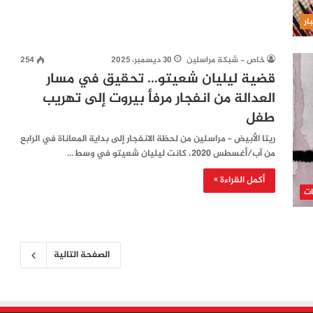
ار
خاص - شبكة مراسلين
30 ديسمبر، 2025
254
قضية ليليان شعيتو… تحقيق في مسار
العدالة من انفجار مرفأ بيروت إلى تهريب
طفل
ريتا الأبيض – مراسلين من لحظة الانفجار إلى بداية المعاناة في الرابع
من آب/أغسطس 2020، كانت ليليان شعيتو في وسط…
أكمل القراءة »
ات
الصفحة التالية