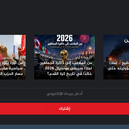
من
من
الملاعب
ثورة
إلى
تموز
ذاكرة
إلى
منذ 5 أيام
منذ أسبوعين
الجماهير..
تحالفات
يع .. لماذا
من الملاعب إلى ذاكرة الجماهير..
من ثورة تموز 
لماذا
سياسية
ؤوليته حتى
لماذا سيبقى مونديال 2026
سياسية مقربة 
سيبقى
خالدًا في تاريخ كرة القدم؟
مقربة
مسار الحزب ا
مونديال
من
2026
الأمريكان..
خالدًا
مسار
في
الحزب
تاريخ
الشيوعي
كرة
العراقي
القدم؟