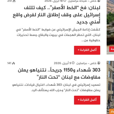
خاص - شبكة مراسلين
18 أبريل، 2026
251
لبنان: فخ “الخط الأصفر”.. كيف تلتف
إسرائيل على وقف إطلاق النار لفرض واقع
أمني جديد
كشفت إذاعة الجيش الإسرائيلي عن ضوابط "الخط الأصفر" في
لبنان، التي تحظر الهجمات في بيروت والبقاع، وسط تحذيرات
حقوقية من…
ة
أكمل القراءة »
خاص - مراسلين
9 أبريل، 2026
141
303 شهداء و1150 جريحاً.. نتنياهو يعلن
مفاوضات مع لبنان “تحت النار”
تصعيد إسرائيلي في لبنان: 303 شهداء، اغتيال قيادات، نتنياهو
يعلن مفاوضات "تحت النار" وحزب الله يستأنف الرد.
أكمل القراءة »
ار