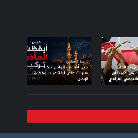
حين
أيقظت
المآذن
تركيا..
منذ 3 أسابيع
10
إلى تحالفات
حين أيقظت المآذن تركيا.. 10
سنوات
من الأمريكان..
سنوات على ليلة عززت مفهوم
لشيوعي العراقي
على
الوطن
ليلة
عززت
مفهوم
الوطن