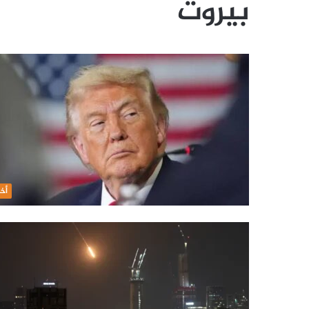
بيروت
أخب