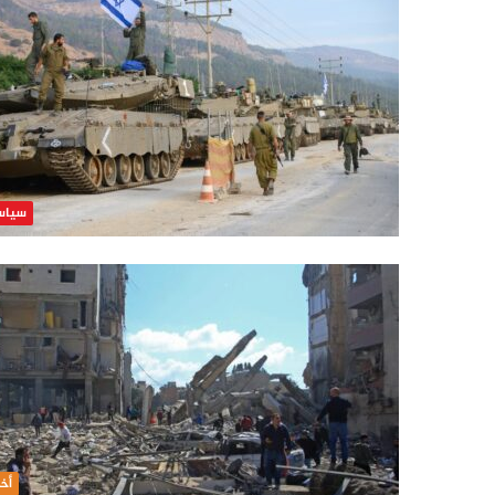
سياس
أخب