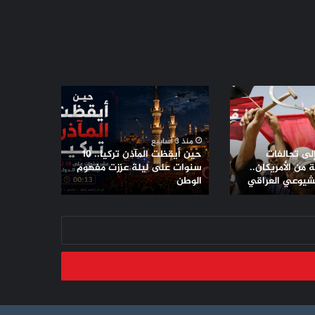
حين
أيقظت
المآذن
تركيا..
منذ 3 أسابيع
10
إلى تحالفات
حين أيقظت المآذن تركيا.. 10
سنوات
من الأمريكان..
سنوات على ليلة عززت مفهوم
لشيوعي العراقي
على
الوطن
ليلة
عززت
مفهوم
الوطن