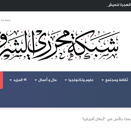
ا الهجرة لنعيش بلا خوف
مساحة ا
ثقافة ومجتمع
علوم وتكنولجيا
مال و أعمال
المزيد
سك بالأمل في “أبطال أفريقيا”