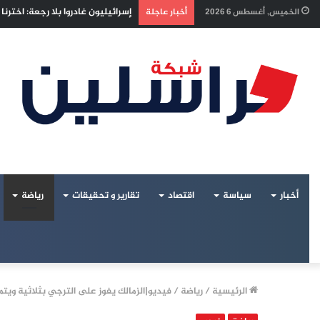
إسرائيليون غادروا بلا رجعة: اخترن
الخميس, أغسطس 6 2026
أخبار عاجلة
أخبار
سياسة
اقتصاد
تقارير و تحقيقات
رياضة
الرئيسية
/
رياضة
/
فيديو|الزمالك يفوز على الترجي بثلاثية ويتم