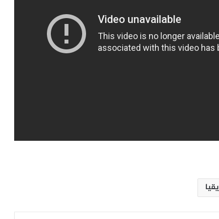
الفيفا يفتح نافذة أمل للكرة السودانية..
دعم لإعمار الملاعب وعودة النشاط إلى
الخرطوم
إسبانيا تستعيد عرش العالم.. رصاصة
توريس تُسقط الأرجنتين وتُسدل ستار
مونديال 2026
قيا
انجلترا تظفر ببرونزية مونديال 2026..
ومبابي يتربع على عرش الهدافين
التاريخيين