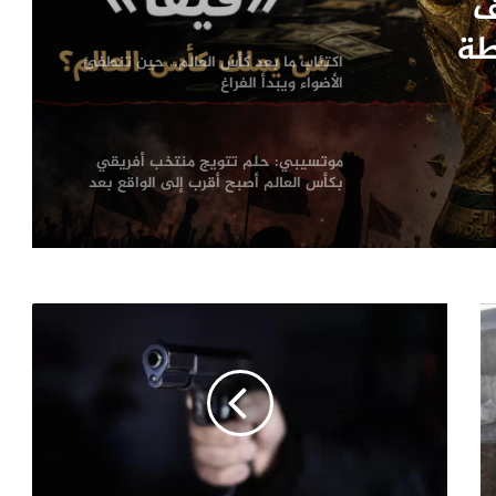
.. حين
غ
موتسيبي: حلم تتويج منتخب أفريقي
بكأس العالم أصبح أقرب إلى الواقع بعد
مونديال 2026
ف
بين الصفقات والضجيج.. ريال مدريد يشعل
ميركاتو 2026 والشائعات تلاحق تحركاته
طة
يفا”
الفيفا يفتح نافذة أمل للكرة السودانية..
دعم لإعمار الملاعب وعودة النشاط إلى
الخرطوم
إسبانيا تستعيد عرش العالم.. رصاصة
توريس تُسقط الأرجنتين وتُسدل ستار
مونديال 2026
انجلترا تظفر ببرونزية مونديال 2026..
ومبابي يتربع على عرش الهدافين