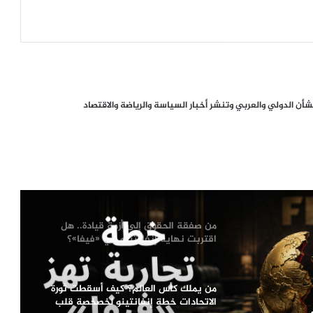
الأرجنتين تقلب الطاولة على إنجلترا
وتضرب موعدًا مع إسبانيا في نهائي
مونديال 2026
غرامة بـ2.3 مليون دولار على الاتحاد
ن الدولي والعربي وتنشر أخبار السياسة والرياضة والاقتصاد
المكسيكي لكرة القدم بسبب مخالفات في
حماية بيانات المشجعين
من صفقة الحقوق إلى أزمة قيادة.. هل
اقتربت نهاية إنفانتينو في «فيفا»؟
من يملك كأس العالم؟ كيف أسقطت ثورة
الاتحادات خطة إنفانتينو لخصخصة قلب
“فيفا”
اكتئاب ما بعد كأس العالم.. حين تنطفئ
الأضواء ويبدأ الفراغ