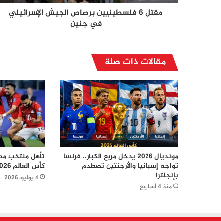
مقتل 6 فلسطينيين برصاص الجيش الإسرائيلي
في جنين
مقالات ذات صلة
مونديال 2026 يدخل مربع الكبار.. فرنسا
تأهل منتخب مصر
تواجه إسبانيا والأرجنتين تصطدم
كأس العالم 2026 بعد إقصاء أستراليا
بإنجلترا
4 يوليو، 2026
منذ 4 أسابيع