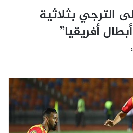
لى الترجي بثلاثية
بطال أفريقيا”