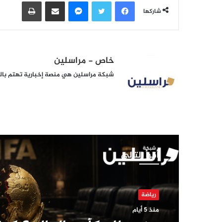
فيسبوك
تويتر
ماسنجر
مشاركة عبر البريد
طباعة
شاركها
خاص - مراسلين
شبكة مراسلين هي منصة إخبارية تهتم بالشأ
أقرأ التالي
أخبار
منذ أسبوع واحد
رياضة