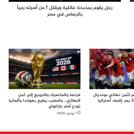
التاريخيين
رجل يقوم بمذبحة عائلية ويقتل 7 من أسرته رمياً
بالرصاص في مصر
الأرجنتين تقلب الطاولة على إنجلترا
وتضرب موعدًا مع إسبانيا في نهائي
مونديال 2026
غرامة بـ2.3 مليون دولار على الاتحاد
المكسيكي لكرة القدم بسبب مخالفات في
حماية بيانات المشجعين
من صفقة الحقوق إلى أزمة قيادة.. هل
اقتربت نهاية إنفانتينو في «فيفا»؟
 لثمن نهائي مونديال
فرنسا والمكسيك والنرويج إلى ثمن
من يملك كأس العالم؟ كيف أسقطت ثورة
النهائي.. والمغرب يطيح بهولندا وألمانيا
الاتحادات خطة إنفانتينو لخصخصة قلب
تودع أمام باراغواي
“فيفا”
1 يوليو، 2026
اكتئاب ما بعد كأس العالم.. حين تنطفئ
الأضواء ويبدأ الفراغ