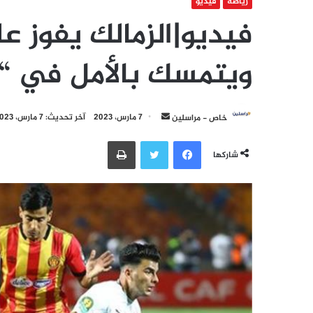
رياضة
فيديو
فيديو|الزمالك يفوز ع
ويتمسك بالأمل في “أ
أرسل
خاص - مراسلين
7 مارس، 2023
آخر تحديث: 7 مارس، 2023
بريدا
فيسبوك
تويتر
طباعة
إلكترونيا
شاركها