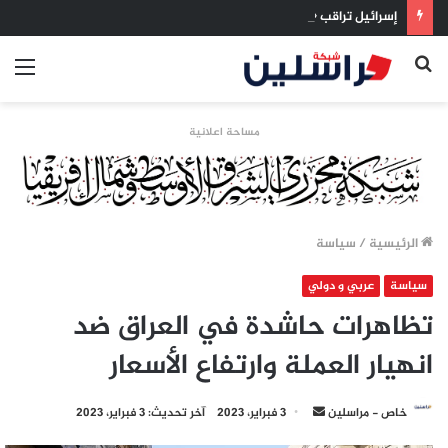
إسرائيل تراقب «اتفاق مكة» بقلق.. تحالف تركيا والسعودية وباكستان يفتح أسئلة جديدة حول ميزان القوى الإقليمي
بحث
الق
عن
مساحة اعلانية
الرئيسية
/
سياسة
سياسة
عربي و دولي
تظاهرات حاشدة في العراق ضد
انهيار العملة وارتفاع الأسعار
أرسل
خاص - مراسلين
3 فبراير، 2023
آخر تحديث: 3 فبراير، 2023
بريدا