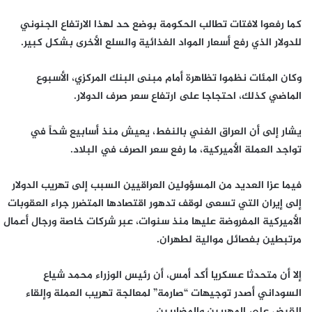
كما رفعوا لافتات تطالب الحكومة بوضع حد لهذا الارتفاع الجنوني
للدولار الذي رفع أسعار المواد الغذائية والسلع الأخرى بشكل كبير.
وكان المئات نظموا تظاهرة أمام مبنى البنك المركزي، الأسبوع
الماضي كذلك، احتجاجا على ارتفاع سعر صرف الدولار.
يشار إلى أن العراق الغني بالنفط، يعيش منذ أسابيع شحاً في
تواجد العملة الأميركية، ما رفع سعر الصرف في البلاد.
فيما عزا العديد من المسؤولين العراقيين السبب إلى تهريب الدولار
إلى إيران التي تسعى لوقف تدهور اقتصادها المتضرر جراء العقوبات
الأميركية المفروضة عليها منذ سنوات، عبر شركات خاصة ورجال أعمال
مرتبطين بفصائل موالية لطهران.
إلا أن متحدثا عسكريا أكد أمس، أن رئيس الوزراء محمد شياع
السوداني أصدر توجيهات “صارمة” لمعالجة تهريب العملة وإلقاء
القبض على المهربين والمضاربين.