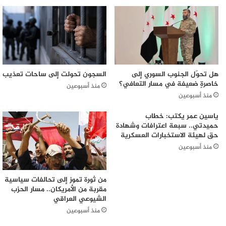
هل تحوّل الجنوب السوري إلى
السجون تحولت إلى ساحات تعذيب
خاصرةٍ ضعيفة في مسار التعافي؟
منذ أسبوعين
منذ أسبوعين
ياسين عمر يكتب: خطاب
حميدتي.. سبعة اعترافات وشهادة
حق لهيئة الاستخبارات العسكرية
منذ أسبوعين
من ثورة تموز إلى تحالفات سياسية
مقربة من الأمريكان.. مسار الحزب
الشيوعي العراقي
منذ أسبوعين