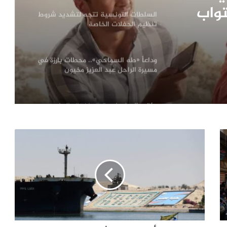
تواب
السلطات التونسية تتجه لتشديد شروط
تنظيم الحفلات الخاصة
بية؟
وداعاً «طه السماحي».. محطات بارزة في
مسيرة الراحل عبد العزيز مخيون
مؤتمر الدبلوماسية الرياضية بالمغرب
يناقش دور الإعلام في صناعة التأثير
الدولي
«قمح ومواويل».. أسبوع التراث اللامادي
في درعا: الشعر النبطي جسرًا بين الجذور
والذاكرة
مجلس الوحدة الإعلامية العربية يعلن عودة
أنشطته الإعلامية والإبداعية ويعتمد
“القلادة الذهبية – الدرجة الخاصة” شعاراً