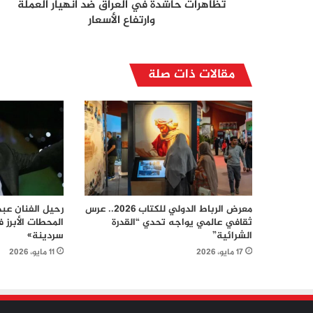
تظاهرات حاشدة في العراق ضد انهيار العملة
وارتفاع الأسعار
مقالات ذات صلة
معرض الرباط الدولي للكتاب 2026.. عرس
رحيل الفنان عبد 
ثقافي عالمي يواجه تحدي “القدرة
المحطات الأبرز 
الشرائية”
سردينة»
17 مايو، 2026
11 مايو، 2026