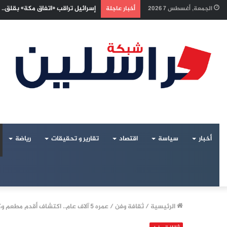
“وعينا يحمينا”… مبادرة فنية وإعلا
الجمعة, أغسطس 7 2026
أخبار عاجلة
أخبار
سياسة
اقتصاد
تقارير و تحقيقات
رياضة
الرئيسية
/
ثقافة وفن
/
عمره 5 آلاف عام.. اكتشاف أقدم مطعم وكافيه في التاريخ بالعراق