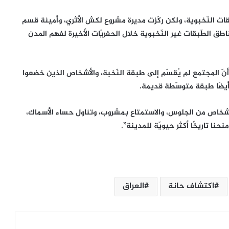
ّبقات النّخبوية، ولكن ركّزت مديرة مشروع لكش الأثري، وأمينة قسم
ق الطّبقات غير النّخبوية خلال الحفريّات الأخيرة لفهم المدن
نّ المجتمع لم يُقسّم إلى طبقة النّخبة، والأشخاص الذين خضعوا
أيضَا طبقة متوسّطة قديمة.
أشخاص من الجلوس، والاستمتاع بمشروب، وتناول حساء الأسماك،
نا تاريخًا أكثر حيويّة للمدينة”.
«قمح ومواويل».. أسبوع التراث اللامادي
في درعا: الشعر النبطي جسرًا بين الجذور
والذاكرة
اكتشاف حانة
العراق
مجلس الوحدة الإعلامية العربية يعلن عودة
أنشطته الإعلامية والإبداعية ويعتمد
“القلادة الذهبية – الدرجة الخاصة” شعاراً
لعام 2026