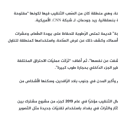
ة، وهي منطقة كان من الصّعب التّنقيب فيها لكونها “مفتوحة
ا، ريد جودمان، لـ شبكة CNN. الأمريكية.
جة” قديمة تمتص الرّطوبة للحفاظ على برودة الطّعام، وعشرات
ايا أسماك، وكشف ذلك عن غرض السّاحة، واستخدامها كمنطقة لتناول
شفت عن نفسها”، ثم أضاف: “تَرَكَت عمليّات الاحتراق المختلفة
طير الجزء الدّاخلي بحجارة طوب كبيرة”.
دم وأكبر المدن في جنوب بلاد الرّافدين، وسكنها الأشخاص من
وأصبحت المدينة القديمة موقعًا أثريًا مهمًا، واستؤنِفت أعمال التّنقيب مؤخرًا في عام 2019 كجزء من مشروع مشترك بين
ثار والتّراث في بغداد باستخدام تقنيّات جديدة مثل التّصوير