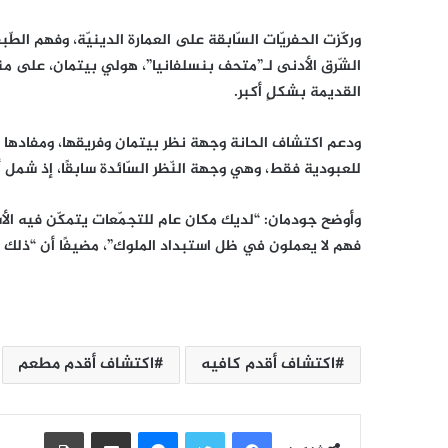
وركّزت الحفريّات السّابقة على العمارة الدينيّة، وفهم الط
الشّرق الأدنى لـ”متحف بنسلفانيا”، هولي بيتمان، على مناط
القديمة بشكلٍ أكبر.
ودعم اكتشاف الحانة وجهة نظر بيتمان وفريقها، ومفادها أ
للعبودية فقط، وهي وجهة النّظر السّائدة سابقًا، إذ شمل 
وأوضح جودمان: “لديك مكان عام للتجمّعات يتمكّن فيه ال
فهم لا يعملون في ظل استبداد الملوك”، مضيفًا أن “ذلك منح
اكتشاف أقدم كافيه
اكتشاف أقدم مطعم
فيسبوك
تويتر
ماسنجر
مشاركة عبر البريد
طباعة