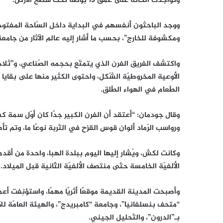
وتواجدت الحانة على عُمق 19 بوصة تحت سطح الأرض.
ووجد الباحثون أنفسهم في البداية داخل السّاحة المفتوح
ومكشوفة للخارج”، بحسب ما أشار إليه عالم الآثار من جامعة بنسلفاني
واكتشف الفريق الفرن الذي يتمتّع بحجمه الصّناعي، و”ثلا
الأوعية المخروطيّة الشّكل، واحتوى الكثير منها على بق
الطّعام في الهواء الطّلق.
وقال جودمان: “أعتقد أن الفرن الكبير جدًا كان أوّل سمة ك
ورواسب الرّماد ألوان قوس القزح في التّربة نوعًا ما، وتم تأ
وكانت لكش، ويُشار إليها اليوم ببلدة الهبا، واحدة من أق
الألفيّة الخامسة حتّى منتصف الألفيّة الثّانية قبل الميلاد.
“متحف بنسلفانيا”، وجامعة “كامبريدج”، والهيئة العامّة للآ
بـ”الدرون”، والتّحليل الجيني.