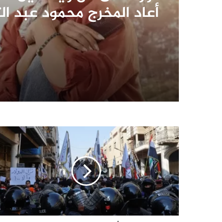
أعاد المخرج محمود عبد ال
صياغة شجون الحارة الشع