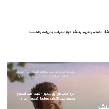
«فيتو» وزارة الثقافة.. كواليس إلغاء الدورة
42 لمهرجان الإسكندرية السينمائي
الدولي
رحيل مفاجئ للفنانة المصرية سهام
ن الدولي والعربي وتنشر أخبار السياسة والرياضة والاقتصاد
جلال.. تفاصيل الساعات الأخيرة من حياتها
وداعًا حارس الضاد.. رحيل العالم اللغوي
والمفكر المصري الدكتور خالد فهمي
نجيمة طاي طاي.. “مغرب الحكايات” منصة
عالمية لصون التراث اللامادي وإحياء ذاكرة
الشعوب
«ورد على فل وياسمين» كيف أعاد المخرج
محمود عبد التواب صياغة شجون الحارة
الشعبية؟
يف