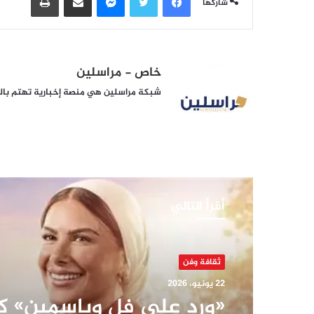
شاركها
خاص - مراسلين
شبكة مراسلين هي منصة إخبارية تهتم بالشأ
أقرأ التالي
ثقافة وفن
22 يونيو، 2026
«ورد على فل وياسمين» ك