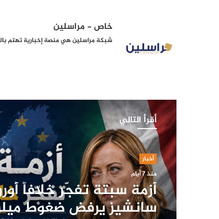
خاص - مراسلين
شبكة مراسلين هي منصة إخبارية تهتم بالشأ
أقرأ التالي
أخبار
منذ 7 أيام
أزمة سبتة تفجّر خلافاً أوروب
سانشيز يرفض ضغوط ميل