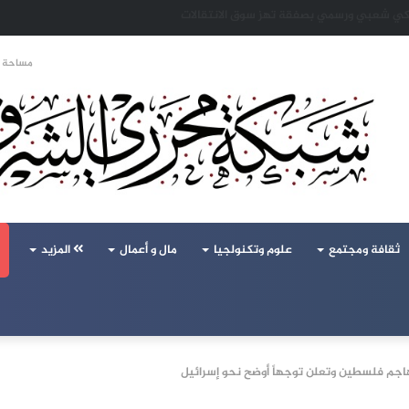
 تحالف تركيا والسعودية وباكستان يفتح أسئلة جديدة حول ميزان القوى الإقليمي
مساحة ا
ثقافة ومجتمع
علوم وتكنولجيا
مال و أعمال
المزيد
هاجم فلسطين وتعلن توجهاً أوضح نحو إسرائيل