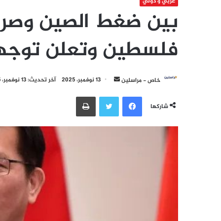
عربي و دولي
بين ضغط الصين وصراع
فلسطين وتعلن توجهاً
أرسل
خاص - مراسلين
13 نوفمبر، 2025
آخر تحديث: 13 نوفمبر، 2025
بريدا
فيسبوك
تويتر
طباعة
إلكترونيا
شاركها