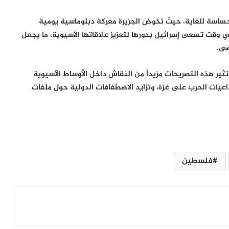
حساسة للغاية، حيث تخوض الجزيرة معركة دبلوماسية يومية
وقت تسعى إسرائيل بدورها لتعزيز علاقاتها الآسيوية، ما يجعل
ضى.
ثير هذه التصريحات مزيداً من النقاش داخل الأوساط الآسيوية
يات الحرب على غزة، وتزايد الاصطفافات الدولية حول ملفات
غزة تمهد لتسليم إدارة القطاع.. حل لجنة
متابعة العمل الحكومي ونقل صلاحياتها
فلسطين
تحذير من خطر يهدد الطبيب حسام أبو
صفي
تصعيد إسرائيلي جديد، يستهدف ريفي
درعا والقنيطرة