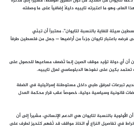
دعماً لتايوان من العديد من دول الشرق الأوسط، مشيراً إلى مذكرة
ايوان هذا العام، وهو ما اعتبرته تايبيه دليلاً إضافياً على ما وصفته
لسطين سيئة للغاية بالنسبة لتايوان”، معتبراً أن تبنّي
ى فرضه باعتبار تايوان جزءاً من أراضيها — جعل من فلسطين طرفاً
ن أن أي دولة تؤيد موقف الصين إنما تُضعف مساعيها للحصول على
تعتمد بكين على نفوذها الدبلوماسي لعزل تايبيه.
قديم تبرعات لمرفق طبي داخل مستوطنة إسرائيلية في الضفة
راضات قانونية وسياسية دولية، خصوصاً عقب قرار محكمة العدل
الأولوية بالنسبة لتايوان هي الدعم الإنساني، مشيراً إلى أن
نخراط في تفاصيل النزاع أو اتخاذ مواقف قد تُفهم كتحيز لطرف على