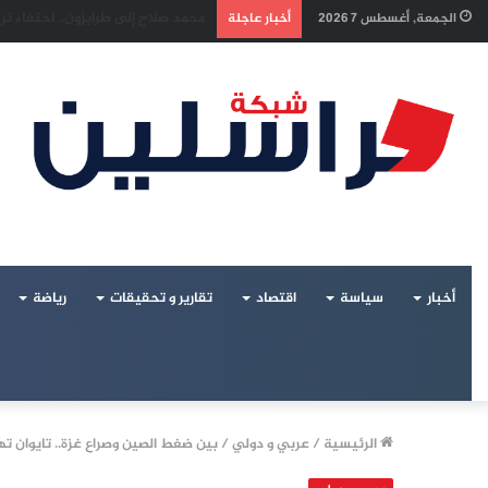
إسرائيل تراقب «اتفاق مكة» بقلق..
الجمعة, أغسطس 7 2026
أخبار عاجلة
أخبار
سياسة
اقتصاد
تقارير و تحقيقات
رياضة
الرئيسية
/
عربي و دولي
/
بين ضغط الصين وصراع غزة.. تايوان ت