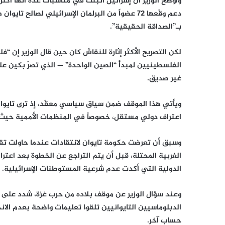
وأوضح الوزير أن إسرائيل أثبتت في مناسبات عدة أنها أكثر 
دعم وقّعها 72 عضواً من البرلمان الإسرائيلي لصالح ت
بـ”الصداقة الحقيقية”.
لكن التصريح الأكثر إثارة للنقاش كان حين قال الوزير إن “ف
الفلسطينيين لمبدأ “الصين الواحدة” — الذي تصرّ بكين عل
غير صديق.
ويأتي هذا الموقف ضمن سياق سياسي معقّد، إذ ترى تايوا
اعتراف دولي مستقل، خصوصاً في المنظمات الأممية حيث 
وسبق أن تعرضت حكومة تايوان لانتقادات عندما حاولت ت
الغربية المحتلة، قبل أن يتم التراجع عن الخطوة بعد اعت
الدولية التي أكدت عدم شرعية المستوطنات الإسرائيلية.
وعند سؤال الوزير عن موقف بلاده من حرب غزة، شدد على أن 
الدبلوماسيين التايوانيين تلقوا تعليمات واضحة بعدم الا
حساب آخر.