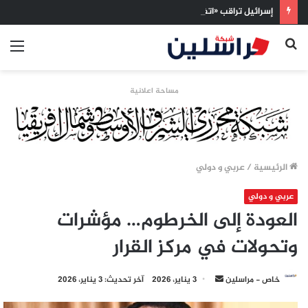
إسرائيل تراقب «اتفاق مكة» بقلق.. تحالف تركيا والسعودية وباكستان يفتح أسئلة جديدة حول ميزان القوى الإقليمي
بحث
الق
عن
مساحة اعلانية
الرئيسية
/
عربي و دولي
عربي و دولي
العودة إلى الخرطوم… مؤشرات
وتحولات في مركز القرار
أرسل
خاص - مراسلين
3 يناير، 2026
آخر تحديث: 3 يناير، 2026
بريدا