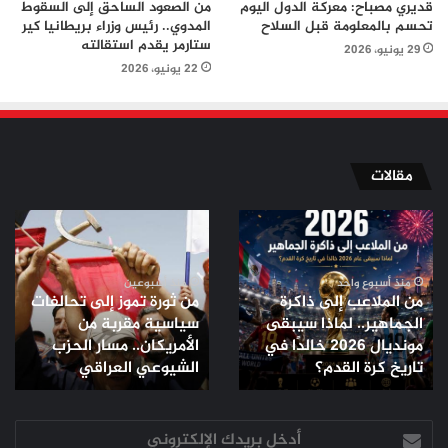
قديري مصباح: معركة الدول اليوم
من الصعود الساحق إلى السقوط
تحسم بالمعلومة قبل السلاح
المدوي.. رئيس وزراء بريطانيا كير
ستارمر يقدم استقالته
29 يونيو، 2026
22 يونيو، 2026
مقالات
من
من
الملاعب
ثورة
إلى
تموز
ذاكرة
إلى
منذ أسبوع واحد
منذ أسبوعين
من الملاعب إلى ذاكرة
من ثورة تموز إلى تحالفات
الجماهير..
تحالفات
الجماهير.. لماذا سيبقى
سياسية مقربة من
لماذا
سياسية
مونديال 2026 خالدًا في
الأمريكان.. مسار الحزب
سيبقى
مقربة
مونديال
تاريخ كرة القدم؟
من
الشيوعي العراقي
2026
الأمريكان..
خالدًا
مسار
في
أدخل
الحزب