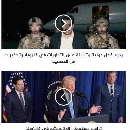
ردود فعل دولية متباينة على التطورات في فنزويلا وتحذيرات
من التصعيد
ترامب يستعرض قوة جيشه في فانزويلا