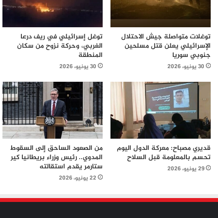
توغلات متواصلة جيش الاحتلال
توغل إسرائيلي في ريف درعا
الإسرائيلي يعلن قتل مسلحين
الغربي، وحركة نزوح من سكان
جنوبي سوريا
المنطقة
30 يونيو، 2026
30 يونيو، 2026
قديري مصباح: معركة الدول اليوم
من الصعود الساحق إلى السقوط
تحسم بالمعلومة قبل السلاح
المدوي.. رئيس وزراء بريطانيا كير
ستارمر يقدم استقالته
29 يونيو، 2026
22 يونيو، 2026