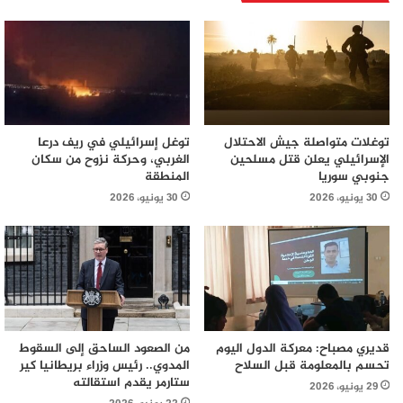
توغلات متواصلة جيش الاحتلال
توغل إسرائيلي في ريف درعا
الإسرائيلي يعلن قتل مسلحين
الغربي، وحركة نزوح من سكان
جنوبي سوريا
المنطقة
30 يونيو، 2026
30 يونيو، 2026
قديري مصباح: معركة الدول اليوم
من الصعود الساحق إلى السقوط
تحسم بالمعلومة قبل السلاح
المدوي.. رئيس وزراء بريطانيا كير
ستارمر يقدم استقالته
29 يونيو، 2026