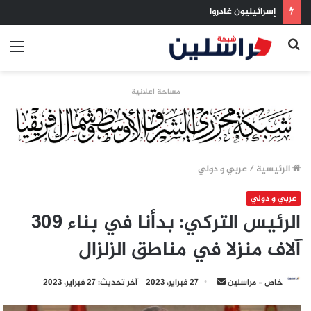
إسرائيليون غادروا بلا رجعة: اخترنا الهجرة لنعيش بلا خوف
بحث
الق
عن
مساحة اعلانية
الرئيسية
/
عربي و دولي
عربي و دولي
الرئيس التركي: بدأنا في بناء 309
آلاف منزلا في مناطق الزلزال
أرسل
خاص - مراسلين
27 فبراير، 2023
آخر تحديث: 27 فبراير، 2023
بريدا