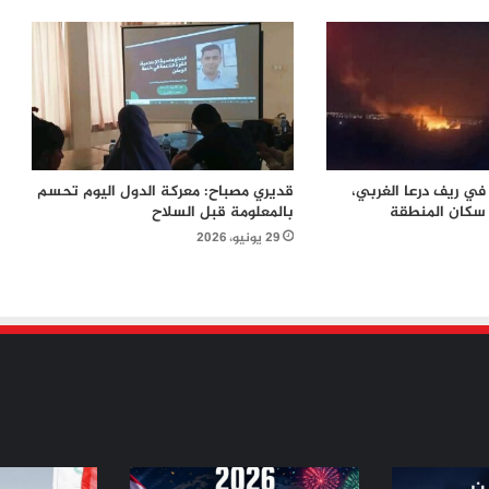
النقب.. تصعيد بحق الأسرى والصليب
الأحمر ينتظر الإذن
لماذا يفكر الشباب العربي في الهجرة؟
أرقام تكشف الدول الأكثر رغبة
في ريف درعا الغربي،
قديري مصباح: معركة الدول اليوم تحسم
وسيناريوهات الملف حتى 2030
سكان المنطقة
بالمعلومة قبل السلاح
29 يونيو، 2026
أزمة سبتة تفجّر خلافاً أوروبياً.. سانشيز
يرفض ضغوط ميلوني ويحذّر من انقسام
الاتحاد الأوروبي
السجون تحولت إلى ساحات تعذيب
الشرع: زيارة ماكرون إلى سوريا محطة
مفصلية في العلاقات
من
من