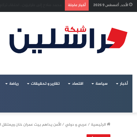
إسرائيل تراقب «اتفاق مكة» بقلق.. ت
الأحد, أغسطس 9 2026
أخبار عاجلة
أخبار
سياسة
اقتصاد
تقارير و تحقيقات
رياضة
الرئيسية
/
عربي و دولي
/
الأمن يداهم بيت عمران خان ويعتقل ا