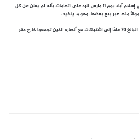
كما صدرت مذكرة التوقيف بعد عدم مثوله أمام محكمة في إسلام آباد يوم 11 مارس للرد على اتهامات بأنه لم يعلن عن كل
الًا منها عبر بيع بعضها، وهو ما ينفيه.
وأدت محاولات الشرطة للقبض على نجم الكريكيت السابق البالغ 70 عامًا إلى اشتباكات مع أنصاره الذين تجمعوا خارج مقر
غزة تمهد لتسليم إدارة القطاع.. حل لجنة
متابعة العمل الحكومي ونقل صلاحياتها
تحذير من خطر يهدد الطبيب حسام أبو
صفي
تصعيد إسرائيلي جديد، يستهدف ريفي
درعا والقنيطرة
انفجار عبوة ناسفة داخل مقهى قرب