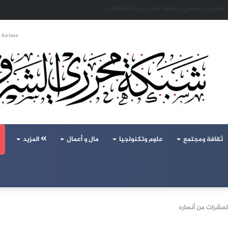
حالف تركيا والسعودية وباكستان يفتح أسئلة جديدة حول ميزان القوى الإقليمي
مساحة ا
ثقافة ومجتمع
علوم وتكنولجيا
مال و أعمال
المزيد
لعشرات من أنصاره