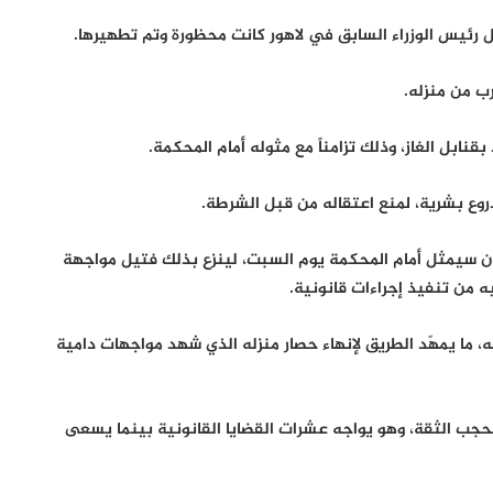
 رئيس الوزراء السابق في لاهور كانت محظورة وتم تطهيرها.
ب من منزله.
نابل الغاز، وذلك تزامناً مع مثوله أمام المحكمة.
روع بشرية، لمنع اعتقاله من قبل الشرطة.
ان سيمثل أمام المحكمة يوم السبت، لينزع بذلك فتيل مواجهة
ه من تنفيذ إجراءات قانونية.
، ما يمهّد الطريق لإنهاء حصار منزله الذي شهد مواجهات دامية
 بعمران خان في أبريل 2022 إثر مذكرة بحجب الثقة، وهو يواجه عشرات القضايا القانونية بينما يسعى