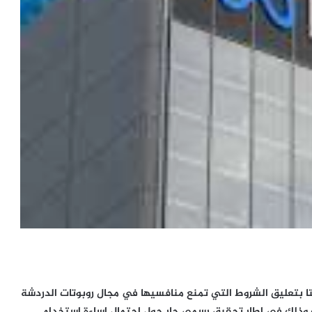
ميتا بتعليق الشروط التي تمنع منافسيها في مجال روبوتات الدردشة
 وذلك في إطار تحقيق رسمي جار حول احتمال إساءة استخدام