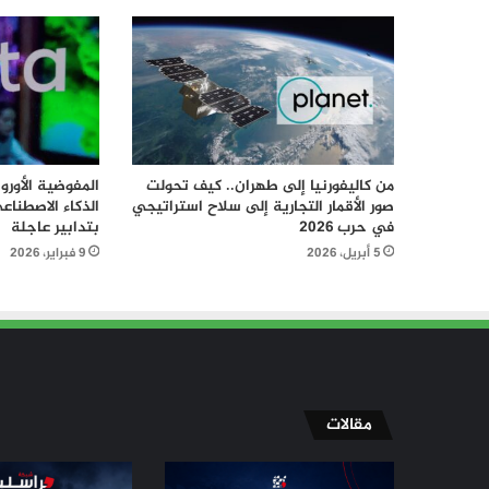
من كاليفورنيا إلى طهران.. كيف تحولت
المفوضية الأورو
صور الأقمار التجارية إلى سلاح استراتيجي
الذكاء الاصطناع
في حرب 2026
بتدابير عاجلة
5 أبريل، 2026
9 فبراير، 2026
مقالات
الإسلاميون
مسيّرة