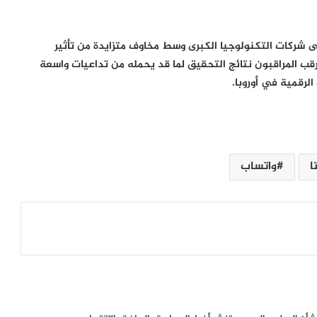
لى شركات التكنولوجيا الكبرى وسط مخاوف متزايدة من تأثير
رقب المراقبون نتائج التحقيق لما قد يحمله من تداعيات واسعة
رقمية في أوروبا.
مرعب ومختلف.. كيف يهدد نموذج “Claude
Mythos” الأمن القومي للدول الكبرى
ا
واتساب
“بعقول صينية”.. هل ينجح DeepSeek-V4
في كسر التبعية للرقائق الأمريكية؟
حظر “تليغرام” في العراق.. اتهامات
برلمانية لوزارة الاتصالات بمخالفة الدستور
من تريليونات كوك إلى طموحات تيرنوس..