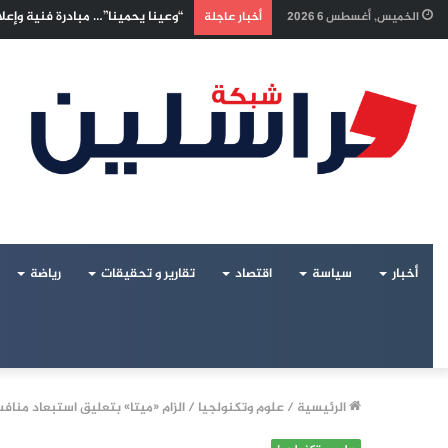
إسرائيليون غادروا بلا رجعة: اخترن
الخميس, أغسطس 6 2026
أخبار عاجلة
أخبار
سياسة
اقتصاد
تقارير و تحقيقات
رياضة
الرئيسية
/
علوم وتكنولجيا
/
الزام «ميتا» بتعليق استبعاد مناف