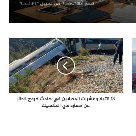
تدمج أداة “Codex” في تطبيق “ChatGPT”
سلاح “جيميني”.. القيمة السوقية
لإمبراطورية جوجل تلامس 4.8 تريليونات
دولار
مرعب ومختلف.. كيف يهدد نموذج “Claude
Mythos” الأمن القومي للدول الكبرى
“بعقول صينية”.. هل ينجح DeepSeek-V4
في كسر التبعية للرقائق الأمريكية؟
13 قتيلا وعشرات المصابين في حادث خروج قطار
عن مساره في المكسيك
حظر “تليغرام” في العراق.. اتهامات
برلمانية لوزارة الاتصالات بمخالفة الدستور
من تريليونات كوك إلى طموحات تيرنوس..