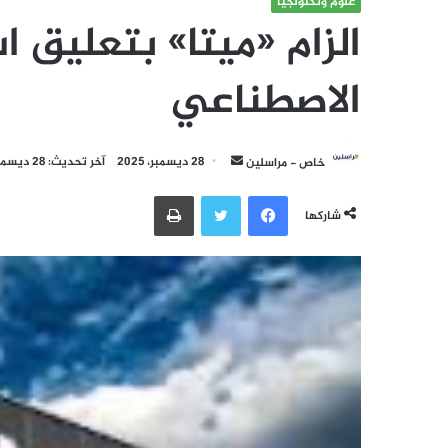
علوم وتكنولجيا
الزام «ميتا» بتعليق 
الاصطناعي
أرسل
خاص - مراسلين
28 ديسمبر، 2025
آخر تحديث: 28 ديسمبر، 2025
بريدا
فيسبوك
تويتر
طباعة
إلكترونيا
شاركها