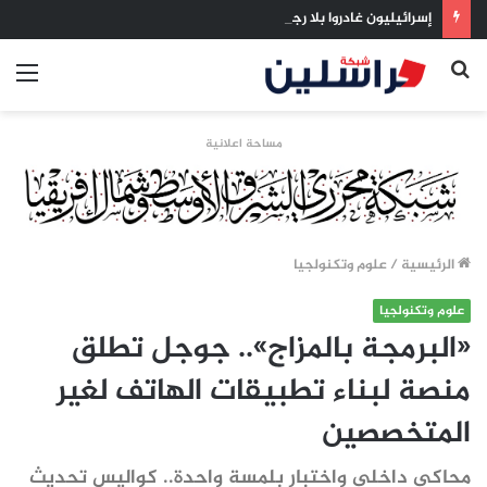
إسرائيليون غادروا بلا رجعة: اخترنا الهجرة لنعيش بلا خوف
بحث
الق
عن
مساحة اعلانية
الرئيسية
/
علوم وتكنولجيا
علوم وتكنولجيا
«البرمجة بالمزاج».. جوجل تطلق
منصة لبناء تطبيقات الهاتف لغير
المتخصصين
محاكي داخلي واختبار بلمسة واحدة.. كواليس تحديث