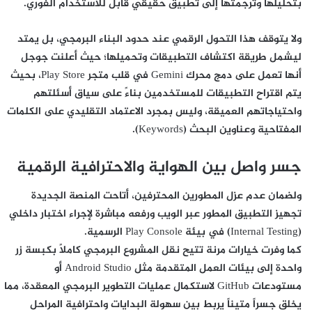
بتحليلها وترجمتها إلى تطبيق حقيقي قابل للاستخدام الفوري.
ولا يتوقف هذا التحول الرقمي عند حدود البناء البرمجي، بل يمتد
ليشمل طريقة اكتشاف التطبيقات وتحميلها؛ حيث أعلنت جوجل
أنها تعمل على دمج محرك Gemini في قلب متجر Play Store، بحيث
يتم اقتراح التطبيقات للمستخدمين بناءً على سياق أسئلتهم
واحتياجاتهم العميقة، وليس بمجرد الاعتماد التقليدي على الكلمات
المفتاحية وعناوين البحث (Keywords).
جسر واصل بين الهواية والاحترافية الرقمية
ولضمان عدم عزل المطورين المحترفين، أتاحت المنصة الجديدة
تجهيز التطبيق المطور عبر الويب ورفعه مباشرة لإجراء اختبار داخلي
(Internal Testing) في بيئة Play Console الرسمية.
كما وفرت خيارات مرنة تتيح نقل المشروع البرمجي كاملاً بكبسة زر
واحدة إلى بيئات العمل المتقدمة مثل Android Studio أو
مستودعات GitHub لاستكمال عمليات التطوير البرمجي المعقدة، مما
يخلق جسراً متيناً يربط بين سهولة البدايات واحترافية المراحل