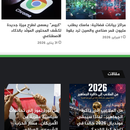
مراكز بيانات فضائية: ماسك يطلب
“كروم” يسعى لطرح ميزة جديدة
مليون قمر صناعي والصين ترد بقوة
لكشف المحتوى المُولّد بالذكاء
الاصطناعي
1 فبراير، 2026
31 يناير، 2026
مقالات
من
من
الملاعب
ثورة
إلى
تموز
ذاكرة
إلى
منذ 5 أيام
منذ أسبوعين
من الملاعب إلى ذاكرة
من ثورة تموز إلى تحالفات
الجماهير..
تحالفات
الجماهير.. لماذا سيبقى
سياسية مقربة من
لماذا
سياسية
مونديال 2026 خالدًا في
الأمريكان.. مسار الحزب
سيبقى
مقربة
مونديال
تاريخ كرة القدم؟
من
الشيوعي العراقي