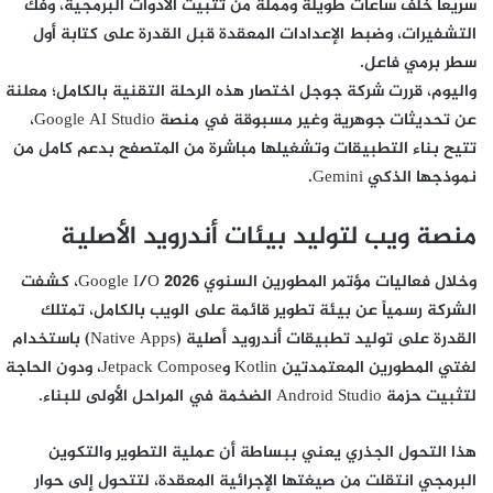
سريعاً خلف ساعات طويلة ومملة من تثبيت الأدوات البرمجية، وفك
التشفيرات، وضبط الإعدادات المعقدة قبل القدرة على كتابة أول
سطر برمي فاعل.
واليوم، قررت شركة جوجل اختصار هذه الرحلة التقنية بالكامل؛ معلنة
عن تحديثات جوهرية وغير مسبوقة في منصة Google AI Studio،
تتيح بناء التطبيقات وتشغيلها مباشرة من المتصفح بدعم كامل من
نموذجها الذكي Gemini.
منصة ويب لتوليد بيئات أندرويد الأصلية
وخلال فعاليات مؤتمر المطورين السنوي Google I/O 2026، كشفت
الشركة رسمياً عن بيئة تطوير قائمة على الويب بالكامل، تمتلك
القدرة على توليد تطبيقات أندرويد أصلية (Native Apps) باستخدام
لغتي المطورين المعتمدتين Kotlin وJetpack Compose، ودون الحاجة
لتثبيت حزمة Android Studio الضخمة في المراحل الأولى للبناء.
هذا التحول الجذري يعني ببساطة أن عملية التطوير والتكوين
البرمجي انتقلت من صيغتها الإجرائية المعقدة، لتتحول إلى حوار