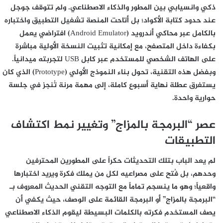
ذكي وانسيابي بين المطور والذكاء الاصطناعي. ولم تتوقف جوجل
عند حدود كتابة الأكواد؛ بل أتاحت المنصة تشغيل التطبيق واختباره
بالكامل عبر محاكي أندرويد (Android Emulator) افتراضي يعمل
بكفاءة داخل المتصفح، مع إمكانية تثبيت النسخة الأولية مباشرة
على الهاتف الشخصي للمستخدم عبر كابل USB لتجربته ميدانياً.
وبفضل هذه التقنية، تحول بناء النموذج الأولي (Prototype) الذي كان
يستغرق عطلة نهاية أسبوع كاملة، إلى مهمة مرنة تُنجز في جلسة
حوارية واحدة.
عصر “البرمجة بالمزاج” وتغيير نمط اكتشاف
التطبيقات
لم يعد الباب بتلك التحديثات حكراً على المطورين المحترفين
وحدهم، بل فُتح على مصراعيه لكل من يملك فكرة ويريد اختبارها
واقعياً؛ وهو ما ينسجم تماماً مع التوجه التقني الحديث المعروف بـ
“البرمجة بالمزاج” أو البرمجة القائمة على الوصف، حيث يكفي أن
يصف المستخدم فكرته بالكلمات البسيطة ليقوم الذكاء الاصطناعي