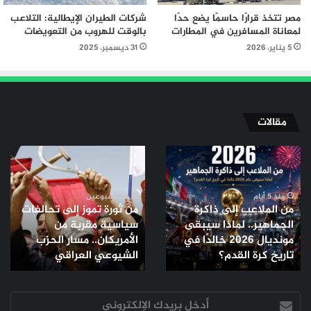
مصر تتخذ قرارًا حاسمًا يضع حدًا
شركات الطيران الإيطالية: التلاعب
لمعاناة المسافرين في المطارات
بالوقت للهروب من التعويضات
5 يناير، 2026
31 ديسمبر، 2025
مقالات
من
من
الملاعب
ثورة
إلى
تموز
ذاكرة
إلى
منذ 5 أيام
منذ أسبوعين
من الملاعب إلى ذاكرة
من ثورة تموز إلى تحالفات
الجماهير..
تحالفات
الجماهير.. لماذا سيبقى
سياسية مقربة من
لماذا
سياسية
مونديال 2026 خالدًا في
الأمريكان.. مسار الحزب
سيبقى
مقربة
مونديال
تاريخ كرة القدم؟
من
الشيوعي العراقي
2026
الأمريكان..
خالدًا
مسار
في
أدخل
الحزب