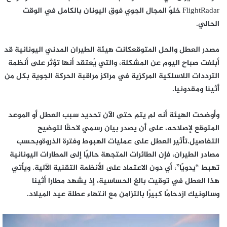
FlightRadar خلوّ المجال الجوي فوق اليونان بالكامل في الوقت
الحالي.
مصدر العطل والحل المتوقعكانت هيئة الطيران المدني اليونانية قد
أبلغت صباح اليوم عن المشكلة، والتي يُعتقد أنها تؤثر على أنظمة
الترددات اللاسلكية المركزية في مراكز مراقبة الحركة الجوية بكل من
أثينا ومقدونيا.
وأوضحت الهيئة أنه لم يتم حتى الآن تحديد سبب العطل أو الموعد
المتوقع لإصلاحه، على أن يصدر بيان رسمي لاحقًا لتوضيح
التفاصيل.تأثير العطل على عمليات الهبوط وفترة الذروةوبحسب
مصادر الطيران، فإن الطائرات المتجهة حاليًا إلى المطارات اليونانية
تهبط “يدويًا”، أي دون الاعتماد على الأنظمة التقنية الآلية. ويأتي
هذا العطل في توقيت بالغ الحساسية، إذ يشهد مطارا أثينا
وسالونيك ازدحامًا كبيرًا بالتزامن مع انتهاء عطلة عيد الميلاد.