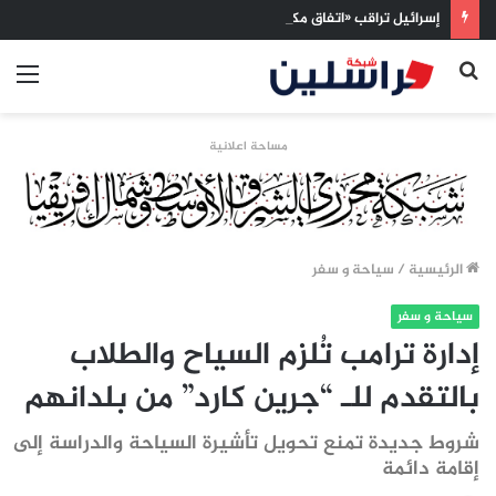
إسرائيل تراقب «اتفاق مكة» بقلق.. تحالف تركيا والسعودية وباكستان يفتح أسئلة جديدة حول ميزان القوى الإقليمي
بحث
الق
عن
مساحة اعلانية
الرئيسية
/
سياحة و سفر
سياحة و سفر
إدارة ترامب تُلزم السياح والطلاب
بالتقدم للـ “جرين كارد” من بلدانهم
شروط جديدة تمنع تحويل تأشيرة السياحة والدراسة إلى
إقامة دائمة