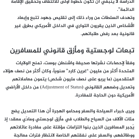
الدراسة لا ينبغي أن تكون خطوة أولى للالتفاف وتحقيق الإقامة
الدائمة”.
وتهدف السلطات من وراء ذلك إلى تقليص جهود تتبع وإبعاد
الأشخاص الذين يقررون التواري في الداخل الأمريكي بطرق غير
قانونية بعد رفض طلباتهم.
تبعات لوجستية ومأزق قانوني للمسافرين
وفقاً لإحصاءات نشرتها صحيفة واشنطن بوست، تمنح الولايات
المتحدة أكثر من مليون “غرين كارد” سنوياً، وكان أكثر من نصف هؤلاء
المتقدمين (ما يربو على نصف مليون شخص) يتمون معاملاتهم
وتعديل وضعهم القانوني (Adjustment of Status) من داخل الأراضي
الأمريكية دون الحاجة للمغادرة.
ويرى خبراء السياحة والسفر ومحامو الهجرة أن هذا التعديل يضع
مئات الآلاف من السياح والطلاب في مأزق لوجستي ومادّي معقد؛ إذ
يُجبر المسافرين الذين بنوا التزامات مؤقتة على مغادرة عائلاتهم
ووظائفهم، والسفر على نفقتهم الخاصة لانتظار فترات معالجة