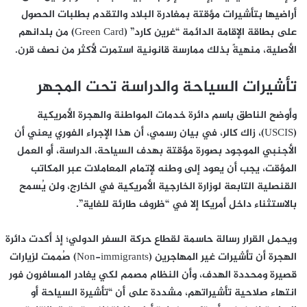
أراضيها بتأشيرات مؤقتة بمغادرة البلاد والتقدم بطلبات الحصول
على بطاقة الإقامة الدائمة “غرين كارد” (Green Card) من بلدانهم
الأصلية، منهيةً بذلك ممارسة قانونية استمرت لأكثر من نصف قرن.
تأشيرات السياحة والدراسة تحت المجهر
وأوضح الناطق باسم دائرة خدمات المواطنة والهجرة الأمريكية
(USCIS)، زاك كالر، في بيان رسمي، أن هذا الإجراء الفوري يعني أن
الأجنبي الموجود بصورة مؤقتة بهدف السياحة، الدراسة، أو العمل
المؤقت، يجب أن يعود إلى وطنه لإتمام المعاملات عبر المكاتب
القنصلية التابعة لوزارة الخارجية الأمريكية في الخارج، ولن يُسمح
بالاستثناء داخل أمريكا إلا في “ظروف طارئة للغاية”.
ويحمل القرار رسالة حاسمة لقطاع حركة السفر الدولي؛ إذ أكدت دائرة
الهجرة أن تأشيرات غير المهاجرين (Non-immigrants) صُممت لزيارات
قصيرة ومحددة الهدف، وأن النظام مصمم لكي يغادر المسافرون فور
انتهاء صلاحية تأشيراتهم، مشددة على أن “تأشيرة السياحة أو