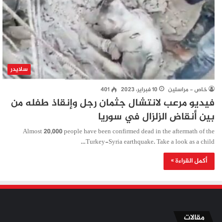
سلايدر
خاص - مراسلين
10 فبراير، 2023
401
فيديو مرعب لانتشال جثمان رجل وإنقاذ طفله من
بين أنقاض الزلزال في سوريا
Almost 20,000 people have been confirmed dead in the aftermath of the
Turkey-Syria earthquake. Take a look as a child…
أكمل القراءة »
مقالات