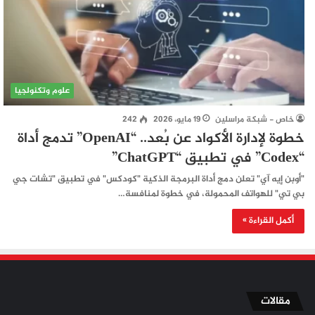
علوم وتكنولجيا
خاص - شبكة مراسلين
19 مايو، 2026
242
خطوة لإدارة الأكواد عن بُعد.. “OpenAI” تدمج أداة
“Codex” في تطبيق “ChatGPT”
"أوبن إيه آي" تعلن دمج أداة البرمجة الذكية "كودكس" في تطبيق "تشات جي
بي تي" للهواتف المحمولة، في خطوة لمنافسة…
أكمل القراءة »
مقالات