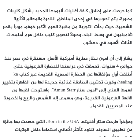
كما حرصت على إطلاق كافة أغنيات ألبومها الجديد بشكل كليبات
مصورة، يتم تصويرها في إحدى المناطق النادرة والمعالم الأثرية
الشهيرة، حيث بدأت التجربة من مقبرة الهرم الأكبر خوفو، مروراً بقصر
شامبليون في وسط البلد، وصولاً لتصوير كليب داخل هرم أمنمحات
الثالث الأسود في دهشور.
يشار إلى أن آمون ستار مطربة أميركية الأصل، مستقرة في مصر منذ
حوالي 4 سنوات. تعمقت في دراستها للحضارة الفرعونية حتى
أطلقت أول مؤلفاتها عن الحضارة المصرية القديمة عبر كتاب ka
healing، وقررت تدشين انطلاقة غنائية جديدة لها من القاهرة بتغيير
اسمها الفني إلى “آمون ستار Amun Starr”، واستوحت لقبها من
الآلهة الفرعونية القديمة، وهو مسمى إله الشمس والريح والخصوبة
عند المصريين القدماء.
ومؤخراً طرحت ستار أغنيتها Born in the USA، التي حصدت بها جائزة
من تطبيق الساوند كلاود كأكثر الأغاني استماعاً داخل الولايات