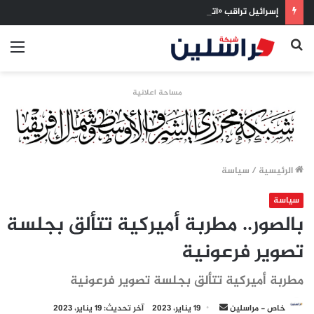
إسرائيل تراقب «اتفاق مكة» بقلق.. تحالف تركيا والسعودية وباكستان يفتح أسئلة جديدة حول ميزان القوى الإقليمي
بحث
الق
عن
مساحة اعلانية
الرئيسية
/
سياسة
سياسة
بالصور.. مطربة أميركية تتألق بجلسة
تصوير فرعونية
مطربة أميركية تتألق بجلسة تصوير فرعونية
أرسل
خاص - مراسلين
19 يناير، 2023
آخر تحديث: 19 يناير، 2023