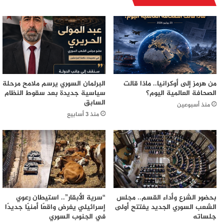
من هرمز إلى أوكرانيا.. ماذا قالت
البرلمان السوري يرسم ملامح مرحلة
الصحافة العالمية اليوم؟
سياسية جديدة بعد سقوط النظام
السابق
منذ أسبوعين
منذ 3 أسابيع
بحضور الشرع وأداء القسم.. مجلس
“سرية الأبقار”.. استيطان رعوي
الشعب السوري الجديد يفتتح أولى
إسرائيلي يفرض واقعًا أمنيًا جديدًا
جلساته
في الجنوب السوري