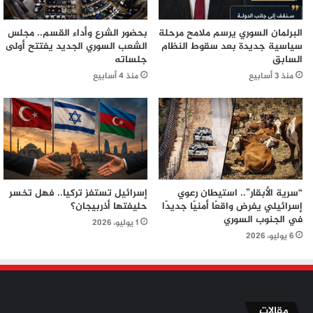
البرلمان السوري يرسم ملامح مرحلة
بحضور الشرع وأداء القسم.. مجلس
سياسية جديدة بعد سقوط النظام
الشعب السوري الجديد يفتتح أولى
السابق
جلساته
منذ 3 أسابيع
منذ 4 أسابيع
“سرية الأبقار”.. استيطان رعوي
إسرائيل تستفز تركيا.. فهل تخسر
إسرائيلي يفرض واقعًا أمنيًا جديدًا
حليفتها أذربيجان؟
في الجنوب السوري
1 يوليو، 2026
6 يوليو، 2026
مقالات