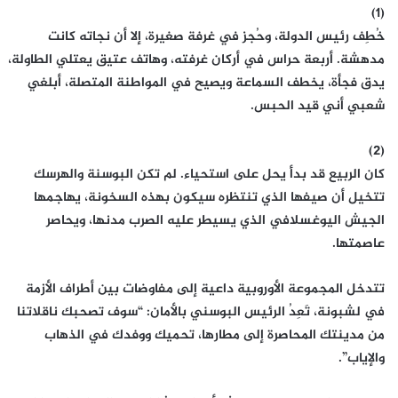
(1)
خُطِف رئيس الدولة، وحُجز في غرفة صغيرة، إلا أن نجاته كانت
مدهشة. أربعة حراس في أركان غرفته، وهاتف عتيق يعتلي الطاولة،
يدق فجأة، يخطف السماعة ويصيح في المواطنة المتصلة، أبلغي
شعبي أني قيد الحبس.
(2)
كان الربيع قد بدأ يحل على استحياء. لم تكن البوسنة والهرسك
تتخيل أن صيفها الذي تنتظره سيكون بهذه السخونة، يهاجمها
الجيش اليوغسلافي الذي يسيطر عليه الصرب مدنها، ويحاصر
عاصمتها.
تتدخل المجموعة الأوروبية داعية إلى مفاوضات بين أطراف الأزمة
في لشبونة، تَعِدُ الرئيس البوسني بالأمان: “سوف تصحبك ناقلاتنا
من مدينتك المحاصرة إلى مطارها، تحميك ووفدك في الذهاب
والإياب”.