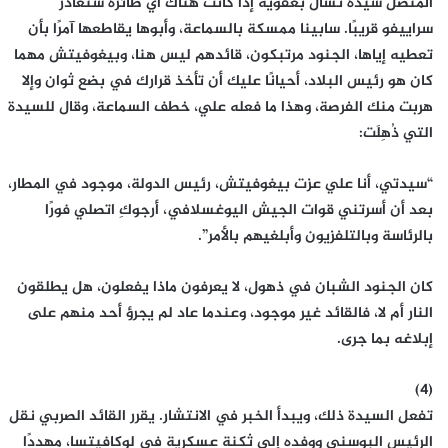
المتصل سيدة تسأل بعفوية إذا كانت هناك أي طائرة ستغادر
سراييفو قريبًا. سابينا ممسكة بالسماعة، وأبوها يقاطعها آمرًا بأن
تعطيه إياها، الجنود مرتبكون، قائدهم ليس هنا، وبيغوفيتش مهما
كان هو رئيس البلاد، أحيانًا عليك أن تأخذ قرارك في بضع ثوان وإلا
هربت منك الفرصة، وهذا ما فعله علي، خطف السماعة، وقال للسيدة
التي ذُهِلَت:
“سيدتي، أنا علي عزت بيغوفيتش، رئيس الدولة، موجود في المطار،
بعد أن أسرتني قوات الجيش اليوغسلافي، أرجوكِ اتصلي فورًا
بالرئاسة وبالتلفزيون وأبلغيهم بالأمر”.
كان الجنود الشبان في ذهول، لا يعرفون ماذا يفعلون، هل يطلقون
النار أم لا، فالقائد غير موجود، وعندما عاد لم يجرؤ أحد منهم على
إبلاغه بما جرى.
(4)
تفعل السيدة ذلك، ويبدأ الخبر في الانتشار. يقرر القائد الصربي نقل
الرئيس البوسني ووفده إلى ثكنة عسكرية في لوكافيتسا، مهددًا