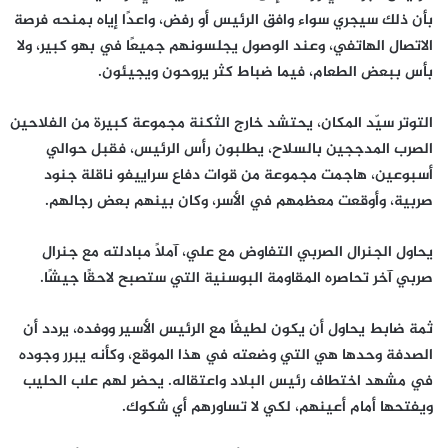
بأن ذلك سيجري سواء وافق الرئيس أو رفض، واعدًا إياه بمنحه فرصة
الاتصال الهاتفي، وعند الوصول يجلسونهم جميعًا في بهو كبير، ولا
بأس ببعض الطعام، فيما ضباط كثر يروحون ويجيئون.
التوتر سيّد المكان، يحتشد خارج الثكنة مجموعة كبيرة من الفلاحين
الصرب المدججين بالسلاح، يطلبون رأس الرئيس، فقبل حوالي
أسبوعين، هاجمت مجموعة من قوات دفاع سراييفو ناقلة جنود
صربية، وأوقعت معظمهم في الأسر، وكان بينهم بعض رجالهم.
يحاول الجنرال الصربي التفاوض مع علي، آملًا مبادلته مع جنرال
صربي آخر تحاصره المقاومة البوسنية التي ستصبح لاحقًا جيشًا.
ثمة ضابط يحاول أن يكون لطيفًا مع الرئيس الأسير ووفده، يردد أن
الصدفة وحدها هي التي وضعته في هذا الموقع، وكأنه يبرر وجوده
في مشهد اختطاف رئيس البلاد واعتقاله. يحضر لهم علب الحليب
ويفتحها أمام أعينهم، لكي لا تساورهم أي شكوك.