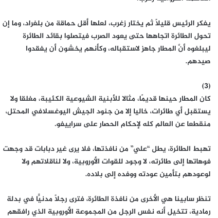
يفكر الرئيس قليلًا ثم يختار زغرب، لعلها أقل حماقة من بلغراد، وما إن
تحول الطائرة اتجاهها حتى يعود الصرب فيتصلوا بقائد الطائرة
ليبلغوه أنَّ المطار جاهز لاستقباله، وكأنهم يخشون أن يفقدوا
صيدهم.
(3)
كان المطار حينها قديمًا، مثالا للأبنية الشيوعية الكئيبة، مغلقا ولا
يستقبل أي طائرات، خاليا إلا من جنود الجيش اليوغسلافي المحتل،
منقطعا عن العالم كله لإحكام الحصار على سراييفو.
تهبط الطائرة، يطل “علي” من نافذتها، فلا يرى غير دبابات قد وجهت
فوهاتها إلى طائرته، لا وجود للقوات الأوروبية، ولا لناقلاتهم ولا
لوعودهم بتأمين عودته ووفده إلى بلاده.
تنظر سابينا هي الأخرى من نافذة الطائرة، فترى رجلًا مدنيًّا في بدلة
رمادية، تتخيل أنه نفس الرجل من المجموعة الأوروبية الذي رافقهم