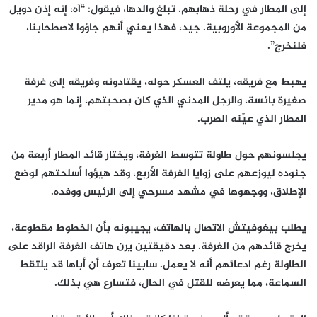
إلى المطار في رحلة ذهابهم. تبلغ والدها، فيقول: “آه، إنه إذن دويل
من المجموعة الأوروبية. جيد، فهذا يعني أنهم جاؤوا لاصطحابنا،
فلنخرج”.
يهبط مع فريقه، يلتف العسكر حوله، يقتادونه وفريقه إلى غرفة
صغيرة بائسة، والرجل المدني الذي كان بصحبتهم، إنما هو مدير
المطار الذي عيّنه الصرب.
يجلسونهم حول طاولة تتوسط الغرفة، ويختار قائد المطار أربعة من
جنوده ليوزعهم على زوايا الغرفة الأربع، وقد هيؤوا أسلحتهم لوضع
الإطلاق، ووجهوها في مشهد مسرحي إلى الرئيس ووفده.
يطلب بيغوفيتش الاتصال بالهاتف، يجيبونه بأن الخطوط مقطوعة،
يخرج قائدهم من الغرفة. بعد دقيقتين يرن هاتف الغرفة الراقد على
الطاولة رغم ادعائهم أنه لا يعمل. سابينا تعرف أن أباها قد يلتقط
السماعة، مما يعرضه للقتل في الحال، فتسارع هي بذلك.