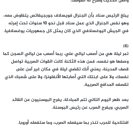
واصل الحديث وشرح له الموقف.
يبلغ الرئيس سناد بأن الجنرال فويسلاف جورجيفاتس يتفاوض معه،
وهو نفس الجنرال الذي عمل سناد قبل نحو 10 سنوات تحت إمرته
في الجيش اليوغسلافي الذي كان يمثل كل جمهوريات يوغسلافيا.
(6)
تمر ليلة هي من أصعب ليالي علي، ربما أصعب من ليالي السجن كما
وصفها هو نفسه، فمن هذه الثكنة كانت القوات الصربية تواصل
قصف المدينة، يعني أنك تقضي ليلة في مكان غير آمن على
نفسك، ولا على ابنتك التي أصابتها الأنفلونزا، ولا على شعبك الذي
تقصفه المدافع الصربية.
بعد ظهر اليوم التالي تتم المبادلة، يفرج البوسنيون عن القائد
الصربي، ويفرج الصرب عن رئيس البوسنة.
افتتاحية للحرب تنذر بما سيفعله الصرب، وما ستفعله أوروبا.