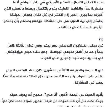
سابينا تحاول الاتصال بالسفير الأميركي في بلغراد، واضح أنها
مضطربة جدًّا، والضابط اللطيف يقوم بالاتصال ويصلها بالسفير الذي
أخبرته بما يجري. الخبر إذن انتشر في كل مكان، وعرض المبادلة
يطمئن إلى نية الصرب في حل المشكلة، ويفسر وعدهم بأن يمنحوا
الرئيس فرصة الاتصال بالهاتف.
(5)
في مبنى التلفزيون البوسني بسراييفو، وفي تمام الثالثة ظهرًا،
يبدأ واحد من أشهر مذيعي البوسنة -وهو سناد حجي فيزوفيتش-
في بث برنامجه شبه الإخباري على الهواء.
في السابعة والدقيقة الثالثة والعشرين، كان سناد المتعب لا يزال
يقدم على الهواء برنامجه الشهير حين يدق الهاتف فيظنه مشاهدًا
يرغب في المشاركة.
يأتيه الصوت من الجهة الأخرى “أنا علي”. صحيح أنه يعرف صوته
جيدًا، لكنه ظن أن تلك خديعة من غرفة التحرير للمزاح معه، لكنَّ عليًّا