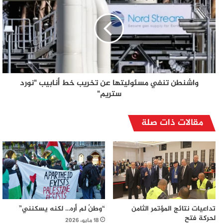
واشنطن تنفي مسئوليتها عن تخريب خط أنابيب "نورد
ستريم"
مقالات ذات صلة
تداعيات نتائج المؤتمر الثامن
“وطنٌ لم أره… لكنه يسكنني”
لحركة فتح
18 مايو، 2026