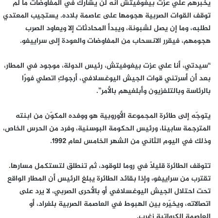
يخبرهم علي عزت بيغوفيتش أنه لن يشارك في المفاوضات ما لم
توقف القوات الصربية هجومها على عاصمة بلاده. يستجيب المعتدي
لطلبه، وما إن يصل لشبونة، ويبدأ المحادثات إلا ويعاود الصرب
هجومهم، فيقرر الانسحاب من المفاوضات والعودة إلى سراييفو.
“سيدتي، أنا علي عزت بيغوفيتش، رئيس الدولة، موجود في المطار،
بعد أن أسرتني قوات الجيش اليوغسلافي، أرجوكِ اتصلي فورًا
بالرئاسة وبالتلفزيون وأبلغيهم بالأمر”.
يتوجّه إلى طائرة المجموعة الأوروبية هو ووفده المكوّن من ابنته
المترجمة سابينا، ورئيس الحكومة البوسنية، وفرد من الحرس الخاص،
وذلك في اليوم الثاني من الشهر الخامس لعام 1992.
تتوقف الطائرة قليلًا في روما للوقود، ثم تنطلق لتستكمل مسارها.
تقترب من سراييفو، وإذا بقائد الطائرة يبلغ الرئيس أن المطار الواقع
تحت احتلال الجيش اليوغسلافي أو بالأحرى الصربي، لا يرد على
اتصالاته، ويخيّره بين الهبوط في العاصمة الصربية بلغراد، أو
العاصمة الكرواتية زغرب.