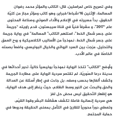
وفي تصريح خاص لمراسلين، قال: الكاتب والمؤثر محمد رضوان
المسالمة، الإثنين 16/شباط/فبراير، وهو كاتب ومؤثر مجاز من كليًة
الحقوق، بدأ مسيرته في الإعلام والأداء الصوتي وصناعة المحتوى
عام “2017”، و مشرفاً فنيّاً في قناة سيبستون، قدم راويته “جريمةً
على جسر شمال الخط”، استلهم الكاتب” المسالمة” في رواية جريمة
على جسر شمال الخط، نموذجاً من الأساليب الكلاسيكية و روح العمق
والتحليل، مزجت بين السرد الروائي والخيال البوليسي، واضعاً بصمته
الخاصّة في عالم الأدب.
وأوضح “الكاتب” تتخذ الرواية نموذجاً بوليسياً خالياً، تدور أحداثها في
مدينة درعا السّوريّة، لم تقتصر سردية الرواية على مطاردة الجريمة
وكشف ألغازها بحسب وصفه، بل جاءت في إطار أسئلة عن العدالة
والحق والبحث عن النور وسط الظلام، حيث ينظر إلى هدف الرواية،
هو إظهار التّحقيق ليس محض حل لغز
هي سردية إنسانية فاعلة تكشف هشاشة البشر وقوة القيّم،
وتعطي دوراً محورياً للقارئ في التأمل بمعنى الحقيقة ودروها في
حماية المجتمع.