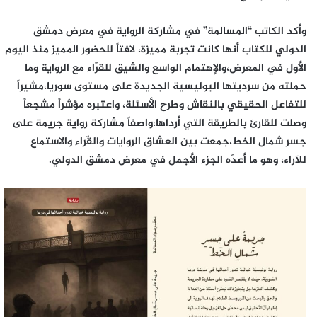
وأكد الكاتب “المسالمة” في مشاركة الرواية في معرض دمشق
الدولي للكتاب أنها كانت تجربة مميزة، لافتاً للحضور المميز منذ اليوم
الأول في المعرض،والإهتمام الواسع والشيق للقرّاء مع الرواية وما
حملته من سرديتها البوليسية الجديدة على مستوى سوريا،مشيراً
للتفاعل الحقيقي بالنقاش وطرح الأسئلة، واعتبره مؤشراً مشجعاً
وصلت للقارئ بالطريقة التي أرداها،واصفاً مشاركة رواية جريمة على
جسر شمال الخط،جمعت بين العشاق الروايات والقّراء والاستماع
للآراء، وهو ما أعدّه الجزء الأجمل في معرض دمشق الدولي.