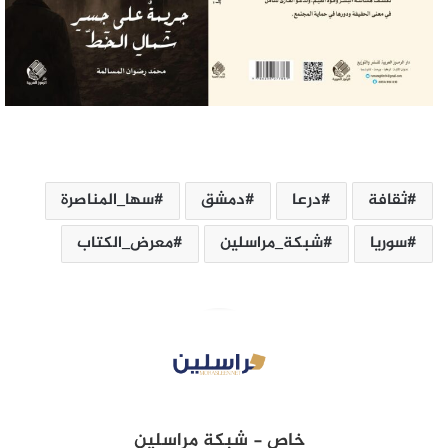
ثقافة
درعا
دمشق
سها_المناصرة
سوريا
شبكة_مراسلين
معرض_الكتاب
خاص - شبكة مراسلين