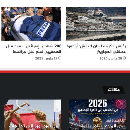
رئيس حكومة لبنان للجيش: أوقفوا
208 شهداء..إسرائيل تتعمد قتل
مطلقي الصواريخ
الصحفيين لمنع نقل جرائمها
28 مارس، 2025
27 مارس، 2025
مقالات
من
من
الملاعب
ثورة
إلى
تموز
ذاكرة
إلى
منذ 5 أيام
منذ أسبوعين
من الملاعب إلى ذاكرة
من ثورة تموز إلى تحالفات
الجماهير..
تحالفات