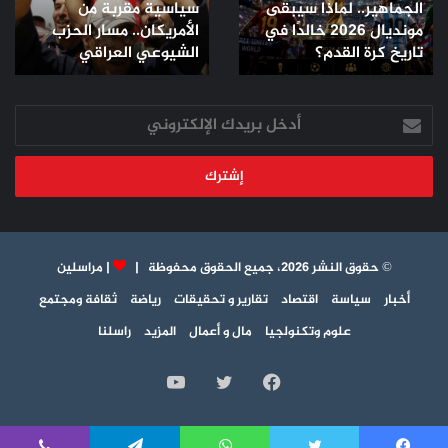
الجماهير.. لماذا سيبقى
سياسية مقربة من
لماذا
سياسية
مونديال 2026 خالدًا في
الأمريكان.. مسار الحزب
سيبقى
مقربة
مونديال
تاريخ كرة القدم؟
من
الشيوعي العراقي
2026
الأمريكان..
خالدًا
مسار
في
أدخل
الحزب
تاريخ
بريدك
الشيوعي
كرة
الإلكتروني
العراقي
القدم؟
© حقوق النشر 2026، جميع الحقوق محفوظة |
|
مراسلين
أخبار
سياسة
اقتصاد
تقارير و تحقيقات
رياضة
ثقافة ومجتمع
علوم وتكنولجيا
مال و أعمال
المزيد
راسلنا
فيسبوك
تويتر
يوتيوب