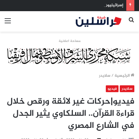
إسرائيليون غادروا بلا رجعة: اخترنا الهجرة لنعيش بلا خوف
بحث
الق
عن
مساحة اعلانية
الرئيسية
/
سلايدر
سلايدر
فيديو
فيديو|حركات غير لائقة ورقص خلال
قراءة القرآن.. السلكاوي يثير الجدل
في الشارع المصري