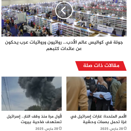
جولة في كواليس عالم الأدب... روائيون وروائيات عرب يحكون
عن عائدات كتبهم
مقالات ذات صلة
الأمم المتحدة: غارات إسرائيل في
لأول مرة منذ وقف النار.. إسرائيل
غزة تحمل بصمات وحشية
تستهدف ضاحية بيروت
28 مارس، 2025
28 مارس، 2025