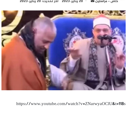
أرسل
خاص - مراسلين
20 يناير، 2023
آخر تحديث: 20 يناير، 2023
بريدا
إلكترونيا
https://www.youtube.com/watch?v=ZNarwyaOClU&t=118s