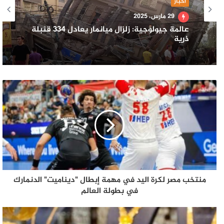
أخبار
29 مارس، 2025
عالمة جيولوجية: زلزال ميانمار يعادل 334 قنبلة
ذرية
منتخب مصر لكرة اليد في مهمة إبطال "ديناميت" الدنمارك
في بطولة العالم