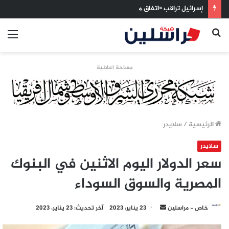
إسرائيل تراقب «اتفاق مكة» بقلق.. تحالف تركيا والسعودية وباكستان يفتح أسئلة جديدة حول ميزان القوى الإقليمي
بحث
الق
عن
مساحة اعلانية
الرئيسية
/
سلايدر
سلايدر
سعر الدولار اليوم الاثنين في البنوك
المصرية والسوق السوداء
أرسل
خاص - مراسلين
23 يناير، 2023
آخر تحديث: 23 يناير، 2023
بريدا