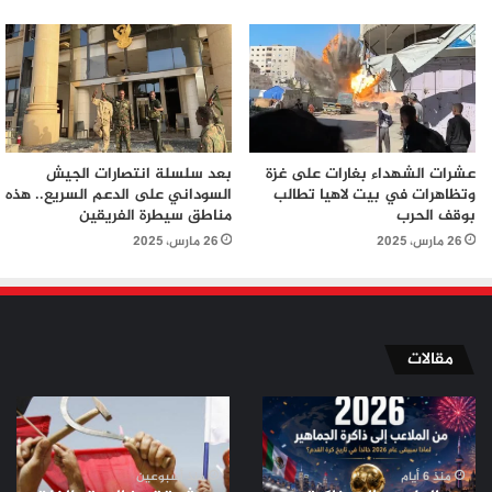
عشرات الشهداء بغارات على غزة
بعد سلسلة انتصارات الجيش
وتظاهرات في بيت لاهيا تطالب
السوداني على الدعم السريع.. هذه
بوقف الحرب
مناطق سيطرة الفريقين
26 مارس، 2025
26 مارس، 2025
مقالات
من
من
الملاعب
ثورة
إلى
تموز
ذاكرة
إلى
منذ 6 أيام
منذ أسبوعين