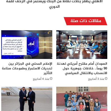
الأهلي يظفر بثلاث نقاط من البنك ويستمر في الزحف لقمة
الدوري
مقالات ذات صلة
السودان أمام مقترح أمريكي لهدنة
الإعلام المحلي في الجزائر بين
90 يوماً.. خلافات جوهرية حول
تحديات الاستمرار وطموحات صناعة
الانسحاب والانتقال السياسي
التأثير
منذ 3 أسابيع
منذ 4 أسابيع