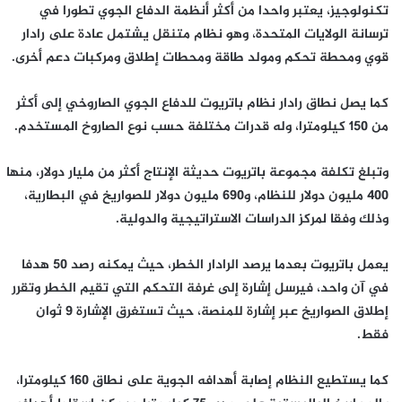
تكنولوجيز، يعتبر واحدا من أكثر أنظمة الدفاع الجوي تطورا في
ترسانة الولايات المتحدة، وهو نظام متنقل يشتمل عادة على رادار
قوي ومحطة تحكم ومولد طاقة ومحطات إطلاق ومركبات دعم أخرى.
كما يصل نطاق رادار نظام باتريوت للدفاع الجوي الصاروخي إلى أكثر
من 150 كيلومترا، وله قدرات مختلفة حسب نوع الصاروخ المستخدم.
وتبلغ تكلفة مجموعة باتريوت حديثة الإنتاج أكثر من مليار دولار، منها
400 مليون دولار للنظام، و690 مليون دولار للصواريخ في البطارية،
وذلك وفقا لمركز الدراسات الاستراتيجية والدولية.
يعمل باتريوت بعدما يرصد الرادار الخطر، حيث يمكنه رصد 50 هدفا
في آن واحد، فيرسل إشارة إلى غرفة التحكم التي تقيم الخطر وتقرر
إطلاق الصواريخ عبر إشارة للمنصة، حيث تستغرق الإشارة 9 ثوان
فقط.
كما يستطيع النظام إصابة أهدافه الجوية على نطاق 160 كيلومترا،