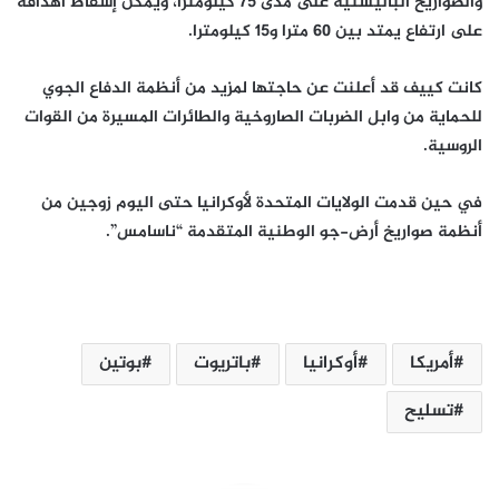
والصواريخ الباليستية على مدى 75 كيلومترا، ويمكن إسقاط أهدافه
على ارتفاع يمتد بين 60 مترا و15 كيلومترا.
كانت كييف قد أعلنت عن حاجتها لمزيد من أنظمة الدفاع الجوي
للحماية من وابل الضربات الصاروخية والطائرات المسيرة من القوات
الروسية.
في حين قدمت الولايات المتحدة لأوكرانيا حتى اليوم زوجين من
أنظمة صواريخ أرض-جو الوطنية المتقدمة “ناسامس”.
أمريكا
أوكرانيا
باتريوت
بوتين
تسليح