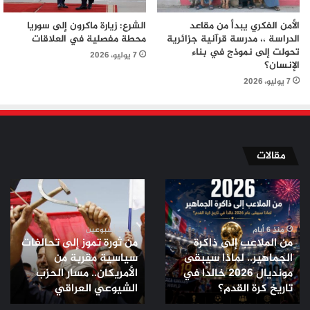
الأمن الفكري يبدأ من مقاعد
الشرع: زيارة ماكرون إلى سوريا
الدراسة ،، مدرسة قرآنية جزائرية
محطة مفصلية في العلاقات
تحولت إلى نموذج في بناء
7 يوليو، 2026
الإنسان؟
7 يوليو، 2026
مقالات
من
من
الملاعب
ثورة
إلى
تموز
ذاكرة
إلى
منذ 6 أيام
منذ أسبوعين
من الملاعب إلى ذاكرة
من ثورة تموز إلى تحالفات
الجماهير..
تحالفات
الجماهير.. لماذا سيبقى
سياسية مقربة من
لماذا
سياسية
مونديال 2026 خالدًا في
الأمريكان.. مسار الحزب
سيبقى
مقربة
مونديال
تاريخ كرة القدم؟
من
الشيوعي العراقي
2026
الأمريكان..