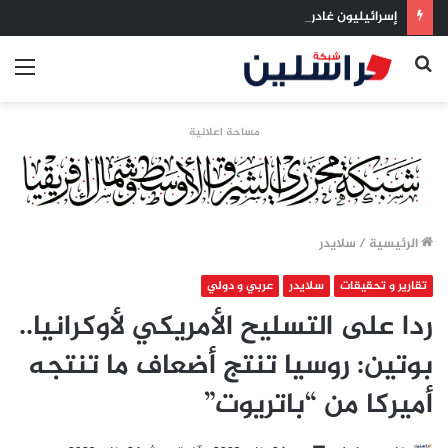
إسرائيليون غادروا بلا رجعة: اخترنا الهجرة لنعيش بلا خوف
بحث
الق
عن
مساحة اعلانية
الرئيسية
/
سلايدر
تقارير و تحقيقات
سلايدر
عربي و دولي
ردا على التسليح الأمريكي لأوكرانيا..
بوتين: روسيا تنتج أضعاف ما تنتجه
أميركا من “باتريوت”