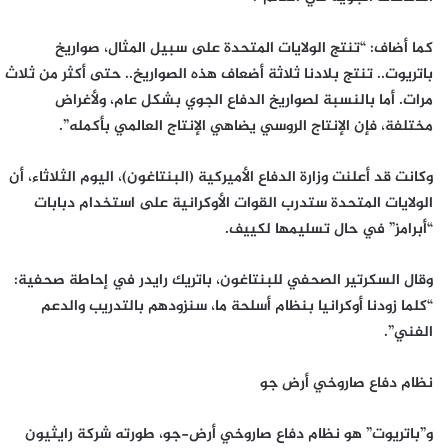
كما أضاف: “تنتج الولايات المتحدة على سبيل المثال، صواريخ
باتريوت.. تنتج بلادنا ثلاثة أضعاف هذه الصواريخ.. حتى أكثر من ثلاث
مرات. أما بالنسبة لصواريخ الدفاع الجوي بشكل عام، ولأغراض
مختلفة، فإن الإنتاج الروسي يضاهي الإنتاج العالمي بأكمله”.
وكانت قد أعلنت وزارة الدفاع الأميركية (البنتاغون)، اليوم الثلاثاء، أن
الولايات المتحدة ستدرب القوات الأوكرانية على استخدام دبابات
“أبرامز” في حال تسليمها لكييف.
وقال السكرتير الصحفي للبنتاغون، باتريك رايدر في إحاطة صحفية:
“كلما زودنا أوكرانيا بنظام أسلحة ما، سنزودهم بالتدريب والدعم
الفني”.
نظام دفاع صاروخي أرض جو
و”باتريوت” هو نظام دفاع صاروخي أرض-جو، طورته شركة رايثيون