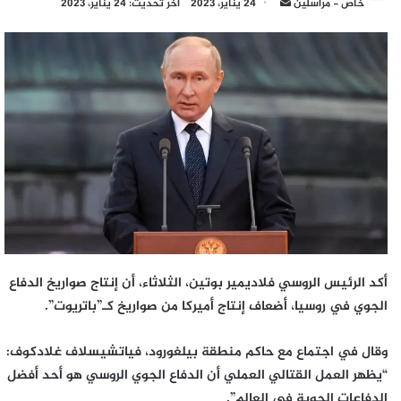
أرسل
خاص - مراسلين
24 يناير، 2023
آخر تحديث: 24 يناير، 2023
بريدا
إلكترونيا
أكد الرئيس الروسي فلاديمير بوتين، الثلاثاء، أن إنتاج صواريخ الدفاع
الجوي في روسيا، أضعاف إنتاج أميركا من صواريخ كـ”باتريوت”.
وقال في اجتماع مع حاكم منطقة بيلغورود، فياتشيسلاف غلادكوف:
“يظهر العمل القتالي العملي أن الدفاع الجوي الروسي هو أحد أفضل
الدفاعات الجوية في العالم”.