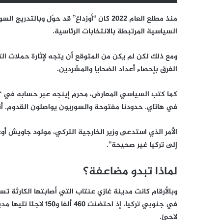
منذ مطلع العام 2022 كان “أوزداغ” قد حوّل و
السياسية المرتبطة بالانتخابات الرئاسية.
ومع ذلك لكن لم يكن من المتوقع أن يتجه لإثارة حملات ال
الفرق بإحصاء أعداد الضحايا والمشردين.
كما كتب السياسي المعارض، محرم إينجه عبر حسابه في “تويتر
في هاتاي. حدودنا مفتوحة والسوريون يواصلون القدوم. أنا أحذر 85 مليون
الأمر الذي استدعى وزير الخارجية التركي، مولود جاويش أ
إلى تركيا غير صحيحة”.
لماذا تبدو مضاعفة؟
وبالأرقام كانت مدينة غازي عنتاب التي أصابتها الكارثة 
لاجئ.