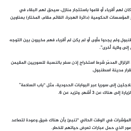
ن لهم أقرباء أو قاموا باستئجار منازل، سيحق لهم البقاء في
طة أن يقوموا بإبلاغ المؤسسات الحكومية (دائرة الهجرة، القائم مقام، المختار) بعناوين
نبول ولم يجدوا مأوى أو لم يكن لم أقرباء فهم مخيرون بين التوجه
 الزلزال المدمّر شرط استخراج إذن سفر بالنسبة للسوريين المقيمن
قرار مدينة اسطنبول.
اجئين إلى سوريا عبر البوابات الحدودية، مثل “باب السلامة”
 عن 3 أشهر، وتزيد عن 6.
المؤشرات في الوقت الحالي “تنبئ بأن هناك ضيق وعودة لتصاعد
صور الذي حمل عبارات تعرض حياتهم للخطر.