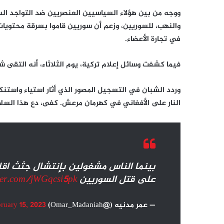
ووجه من بين هؤلاء السياسيين العنصريين ضد التواجد الس
والنهب، للسوريين، وزعم أن سوريين قاموا بسرقة محتويات 
في تجارة الأعضاء.
فيما كشفت وسائل إعلام تركية، يوم الثلاثاء، أنه التقى 
وردد الشبان في التسجيل المصور الذي أثار استياء واستنكا
النار على الأفغاني في كهرمان مرعش. كفى، دع هذا السل
بينما الناس مشغولين بإنتشال جثث اقار
على قتل السوريين
tter.com/jWGqcsi5pk
— عمر مدنيه (@Omar_Madaniah)
ruary 15, 2023