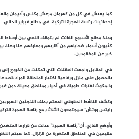
إحصائيات رئاسة الهجرة التركية، في مطلع فبراير الحالي.
ومنذ مطلع الأسبوع الفائت لم يتوقف النعي بين أوساط ال
كثيرون أسماء ضحاياهم من أقاربهم ومعارفهم هنا وهنا، 
خبر عن المفقودين.
في المقابل واجهت العائلات التي تمكنت من الخروج إلى ول
بالحصول على منزل ورفاهية اختيار المنطقة المراد قصدها،
والمكوث لفترات طويلة في أحياء ومناطق معينة دون غيره
وكشف الناشط الحقوقي المهتم بملف اللاجئين السوريين،
رايتس ووتش” سيجتمعون الثلاثاء مع رئاسة الهجرة التركية،
وأوضح الغازي، أن”رئاسة الهجرة” عدلت عن قرارها المتضمن 
مقيمين في المناطق المتضررة من الزلزال، كما سيتم النظ