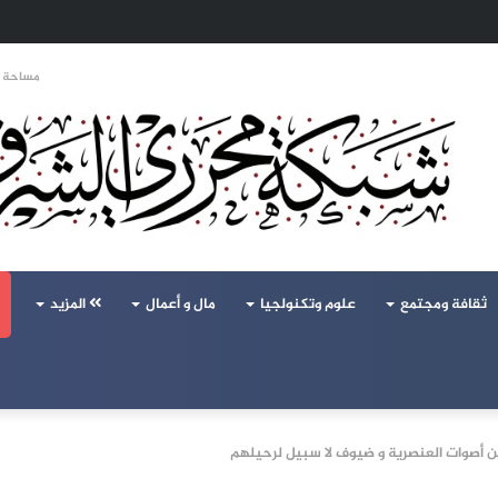
تحالف تركيا والسعودية وباكستان يفتح أسئلة جديدة حول ميزان القوى الإقليمي
مساحة ا
ثقافة ومجتمع
علوم وتكنولجيا
مال و أعمال
المزيد
ين أصوات العنصرية و ضيوف لا سبيل لرحيلهم