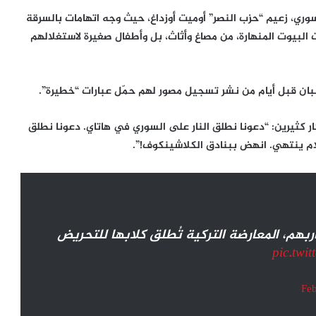
وري، زعيم “حزب النصر” أوميت أوزداغ، حيث وجه اتهامات بالسرقة
البيوت المنهارة، من مصاغ وأثاث، بل وأطفال صغيرة لاستغلالهم
شبان قبل أيام من نشر تسجيل مصور لهم حمّل عبارات “خطيرة”.
ر كثيرين: “دعونا نطلق النار على السوري في هاتاي. دعونا نطلق
ام ينتهي. انهض ببنادق الكلاشينكوف!”.
بهم، المعارضة التركية تُطلق كلابها للتحريض
pic.twi
Feb