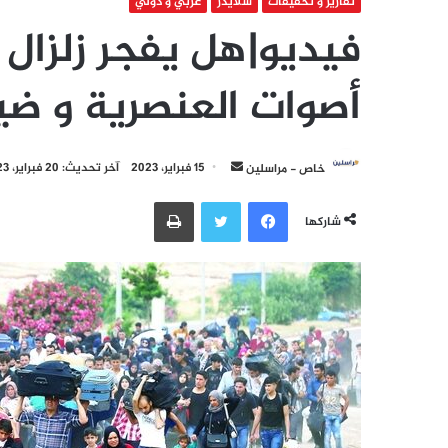
تقارير و تحقيقات
سلايدر
عربي و دولي
فيديو|هل يفجر زلزال 
أصوات العنصرية و ضي
أرسل
خاص - مراسلين
15 فبراير، 2023
آخر تحديث: 20 فبراير، 2023
بريدا
فيسبوك
تويتر
طباعة
إلكترونيا
شاركها