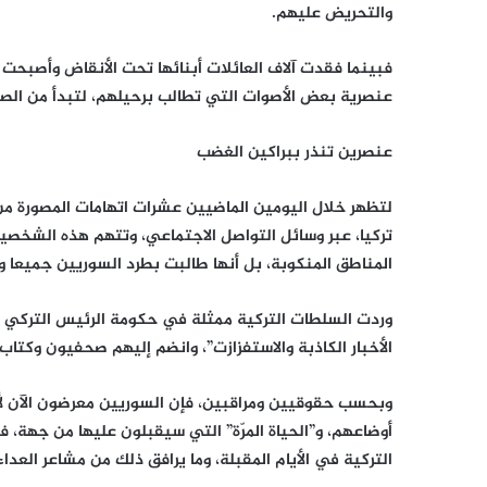
والتحريض عليهم.
فبينما فقدت آلاف العائلات أبنائها تحت الأنقاض وأصبحت 
عنصرية بعض الأصوات التي تطالب برحيلهم، لتبدأ من الصفر
عنصرين تنذر ببراكين الغضب
لتظهر خلال اليومين الماضيين عشرات اتهامات المصورة م
تركيا، عبر وسائل التواصل الاجتماعي، وتتهم هذه الشخص
المناطق المنكوبة، بل أنها طالبت بطرد السوريين جميعا 
وردت السلطات التركية ممثلة في حكومة الرئيس التركي ر
الأخبار الكاذبة والاستفزازت”، وانضم إليهم صحفيون وكتاب
وبحسب حقوقيين ومراقبين، فإن السوريين معرضون الآن لأسو
أوضاعهم، و”الحياة المرّة” التي سيقبلون عليها من جهة، 
التركية في الأيام المقبلة، وما يرافق ذلك من مشاعر العدا