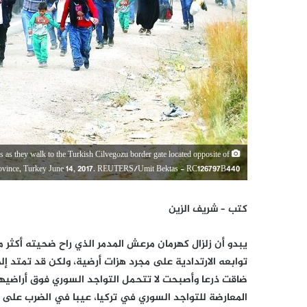
gs as they walk to the Turkish Cilvegozu border gate located opposite of
ay province, Turkey June 14, 2017. REUTERS/Umit Bektas - RC126797B440
كتب – شريف الزين
توابعه الارتدادية على مجرد هزات أرضية، ولكن قد تمتد إ
ضاقت ذرعا وأصبحت لا تتحمل التواجد السوري فوق أراضيهم
المعارضة للتواجد السوري في تركيا، عيبا في الضرب على 