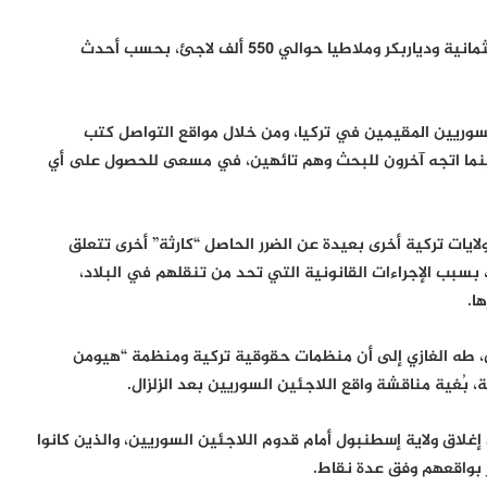
كما يعيش في كل من كهرمان مرعش وكلس وأديمان والعثمانية ودياربكر وملاطيا حوالي 550 ألف لاجئ، بحسب أحدث
سوريين المقيمين في تركيا، ومن خلال مواقع التواصل كتب
بينما اتجه آخرون للبحث وهم تائهين، في مسعى للحصول على أي
ايات تركية أخرى بعيدة عن الضرر الحاصل “كارثة” أخرى تتعلق
 بسبب الإجراءات القانونية التي تحد من تنقلهم في البلاد،
ا.
 طه الغازي إلى أن منظمات حقوقية تركية ومنظمة “هيومن
 بُغية مناقشة واقع اللاجئين السوريين بعد الزلزال.
إغلاق ولاية إسطنبول أمام قدوم اللاجئين السوريين، والذين كانوا
ر بواقعهم وفق عدة نقاط.