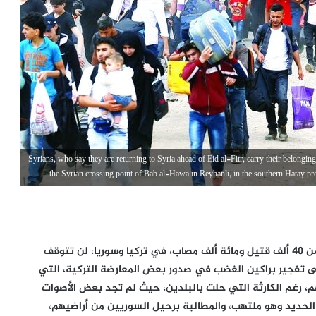
Syrians, who say they are returning to Syria ahead of Eid al-Fitr, carry their belongin
the Syrian crossing point of Bab al-Hawa in Reyhanli, in the southern Hat
يبدو أن زلزال كهرمان مرعش المدمر الذي راح ضحيته أكثر من 40 ألف قتيل ومائة ألف مصاب، في تركيا وسوريا، لن تتوقف
لى تفجير براكين الغضب في صدور بعض المعارضة التركية، التي
، رغم الكارثة التي حلت بالبلدين، حيث لم تجد بعض الأصوات
الحديد وهو ملتهب، والمطالبة برحيل السوريين من أراضيهم،