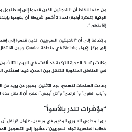
من هذه النقاط أن “اللاجئين الذين قدموا إلى إسطنبول وكا
الولاية (كفترة أولية) لمدة 3 أشهر، شري
إقامتهم “.
بالإضافة إلى أن “اللاجئين السوريين الذين قدموا إلى إسط
إلى مركز الإيواء Binkılıç في منطقة Çatalca وبين الانتقال إلى ولاية أُخرى”.
وكانت رئاسة الهجرة التركية قد ألغت، في اليوم الثالث من
في المناطق المنكوبة للتنقل بين المدن، فيما استثنى ال
وعادت السلطات لتسمح، يوم الاثنين، بعبور من يريد من الل
و”باب الهوى” و”الراعي” و”تل أبيض”، على أن لا تقل مدة الزيارة إلى هناك
“مؤشرات تنذر بالأسوأ”
يرى المحامي السوري المقيم في مرسين، غزوان قرنفل أن 
خطاب العنصرية تجاه السوريين”، مشيرا إلى التسجيل الم