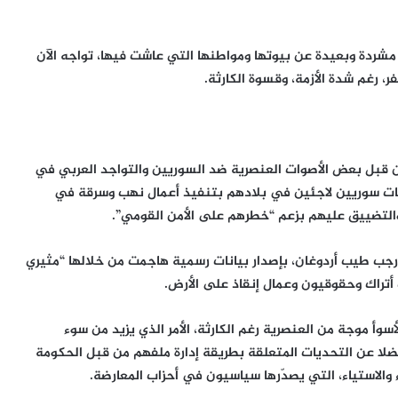
مشردة وبعيدة عن بيوتها ومواطنها التي عاشت فيها، تواجه الآن
، رغم شدة الأزمة، وقسوة الكارثة.
ن قبل بعض الأصوات العنصرية ضد السوريين والتواجد العربي في
يات سوريين لاجئين في بلادهم بتنفيذ أعمال نهب وسرقة في
والتضييق عليهم بزعم “خطرهم على الأمن القومي”.
جب طيب أردوغان، بإصدار بيانات رسمية هاجمت من خلالها “مثيري
 أتراك وحقوقيون وعمال إنقاذ على الأرض.
أ موجة من العنصرية رغم الكارثة، الأمر الذي يزيد من سوء
فضلا عن التحديات المتعلقة بطريقة إدارة ملفهم من قبل الحكومة
ء والاستياء، التي يصدّرها سياسيون في أحزاب المعارضة.