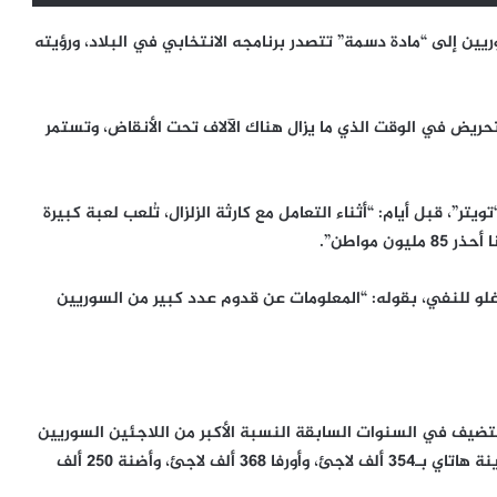
بالتدريج السوريين إلى “مادة دسمة” تتصدر برنامجه الانتخابي في البلاد، ورؤيته
تحريض في الوقت الذي ما يزال هناك الآلاف تحت الأنقاض، وتستمر
”، قبل أيام: “أثناء التعامل مع كارثة الزلزال، تُلعب لعبة كبيرة
 مواطن”.
وغلو للنفي، بقوله: “المعلومات عن قدوم عدد كبير من السوريين
تستضيف في السنوات السابقة النسبة الأكبر من اللاجئين السوريين
في جنوبي تركيا، إذ احتضنت 460 ألفا و150 لاجئا تليها مدينة هاتاي بـ354 ألف لاجئ، وأورفا 368 ألف لاجئ، وأضنة 250 ألف