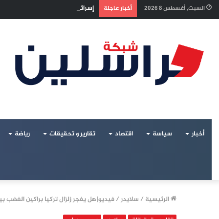
إسرائيل تراقب «اتفاق مكة» بقلق.. 
السبت, أغسطس 8 2026
أخبار عاجلة
أخبار
سياسة
اقتصاد
تقارير و تحقيقات
رياضة
الرئيسية
/
سلايدر
/
فيديو|هل يفجر زلزال تركيا براكين الغضب ب